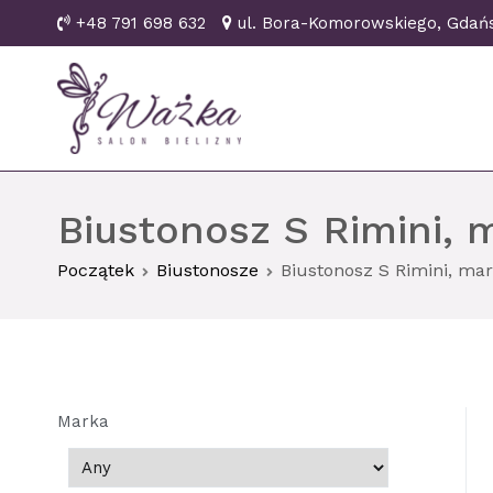
Przejdź
+48 791 698 632
ul. Bora-Komorowskiego, Gd
do
treści
Ważka biustonosze Gd
Biustonosz S Rimini, 
Początek
Biustonosze
Biustonosz S Rimini, mar
Marka