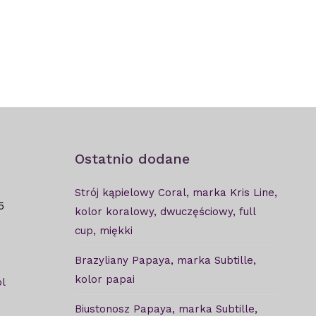
Ostatnio dodane
Strój kąpielowy Coral, marka Kris Line,
5
kolor koralowy, dwuczęściowy, full
cup, miękki
Brazyliany Papaya, marka Subtille,
kolor papai
l
Biustonosz Papaya, marka Subtille,