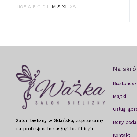
110E
A
B
C
D
L
M
S
XL
XS
Na skró
Biustonosz
Majtki
Usługi gor
Salon bielizny w Gdańsku, zapraszamy
Bony pod
na profesjonalne usługi brafittingu.
Kontakt