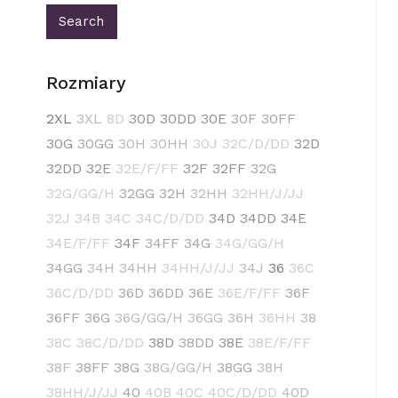
Rozmiary
2XL
3XL
8D
30D
30DD
30E
30F
30FF
30G
30GG
30H
30HH
30J
32C/D/DD
32D
32DD
32E
32E/F/FF
32F
32FF
32G
32G/GG/H
32GG
32H
32HH
32HH/J/JJ
32J
34B
34C
34C/D/DD
34D
34DD
34E
34E/F/FF
34F
34FF
34G
34G/GG/H
34GG
34H
34HH
34HH/J/JJ
34J
36
36C
36C/D/DD
36D
36DD
36E
36E/F/FF
36F
36FF
36G
36G/GG/H
36GG
36H
36HH
38
38C
38C/D/DD
38D
38DD
38E
38E/F/FF
38F
38FF
38G
38G/GG/H
38GG
38H
38HH/J/JJ
40
40B
40C
40C/D/DD
40D