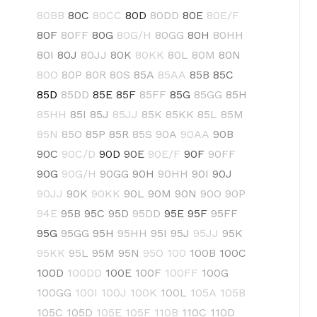
80BB
80C
80CC
80D
80DD
80E
80E/F
80F
80FF
80G
80G/H
80GG
80H
80HH
80I
80J
80JJ
80K
80KK
80L
80M
80N
80O
80P
80R
80S
85A
85AA
85B
85C
85D
85DD
85E
85F
85FF
85G
85GG
85H
85HH
85I
85J
85JJ
85K
85KK
85L
85M
85N
85O
85P
85R
85S
90A
90AA
90B
90C
90C/D
90D
90E
90E/F
90F
90FF
90G
90G/H
90GG
90H
90HH
90I
90J
90JJ
90K
90KK
90L
90M
90N
90O
90P
94E
95B
95C
95D
95DD
95E
95F
95FF
95G
95GG
95H
95HH
95I
95J
95JJ
95K
95KK
95L
95M
95N
95O
100
100B
100C
100D
100DD
100E
100F
100FF
100G
100GG
100I
100J
100K
100L
105A
105B
105C
105D
105E
105F
110B
110C
110D