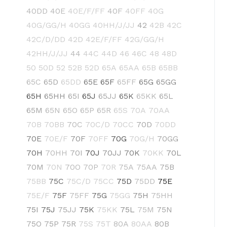
40DD
40E
40E/F/FF
40F
40FF
40G
40G/GG/H
40GG
40HH/J/JJ
42
42B
42C
42C/D/DD
42D
42E/F/FF
42G/GG/H
42HH/J/JJ
44
44C
44D
46
46C
48
48D
50
50D
52
52B
52D
65A
65AA
65B
65BB
65C
65D
65DD
65E
65F
65FF
65G
65GG
65H
65HH
65I
65J
65JJ
65K
65KK
65L
65M
65N
65O
65P
65R
65S
70A
70AA
70B
70BB
70C
70C/D
70CC
70D
70DD
70E
70E/F
70F
70FF
70G
70G/H
70GG
70H
70HH
70I
70J
70JJ
70K
70KK
70L
70M
70N
70O
70P
70R
75A
75AA
75B
75BB
75C
75C/D
75CC
75D
75DD
75E
75E/F
75F
75FF
75G
75GG
75H
75HH
75I
75J
75JJ
75K
75KK
75L
75M
75N
75O
75P
75R
75S
75T
80A
80AA
80B