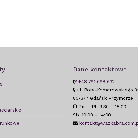
ty
Dane kontaktowe
+48 791 698 632
e
ul. Bora-Komorowskiego 3
80-377 Gdańsk Przymorze
Pn. – Pt. 9:30 – 18:00
seciarskie
Sb. 10:00 – 14:00
arunkowe
kontakt@wazkabra.com.p