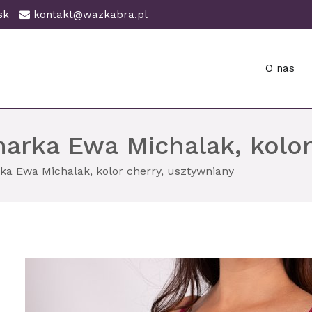
ańsk
kontakt@wazkabra.pl
O nas
ańsk
marka Ewa Michalak, kolor
ka Ewa Michalak, kolor cherry, usztywniany