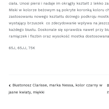
ciała. Unosi piersi i nadaje im okrągły kształt z lekko
Miski w kolorze beżowym są pokryte koronką koloru ch
zastosowaniu nowego kształtu dolnego podkroju mostka
wystający brzuszek co zdecydowanie wpływa na jeszcze
każdego biustu. Doskonale się sprawdza nawet przy bius
ramiączek i fiszbin oraz wysokość mostka dostosowana 
65J, 65JJ, 75K
Nawigacja
Biustonosz Clarisse, marka Nessa, kolor czarny w
B
z
jasne kwiaty, miękki
wpisu