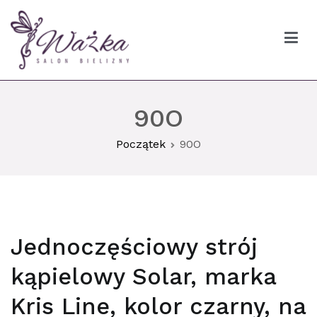
Przejdź
do
treści
Ważka biustonosze Gdańsk
90O
Początek
90O
Jednoczęściowy strój
kąpielowy Solar, marka
Kris Line, kolor czarny, na