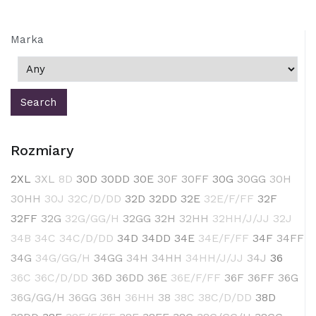
Marka
Rozmiary
2XL
3XL
8D
30D
30DD
30E
30F
30FF
30G
30GG
30H
30HH
30J
32C/D/DD
32D
32DD
32E
32E/F/FF
32F
32FF
32G
32G/GG/H
32GG
32H
32HH
32HH/J/JJ
32J
34B
34C
34C/D/DD
34D
34DD
34E
34E/F/FF
34F
34FF
34G
34G/GG/H
34GG
34H
34HH
34HH/J/JJ
34J
36
36C
36C/D/DD
36D
36DD
36E
36E/F/FF
36F
36FF
36G
36G/GG/H
36GG
36H
36HH
38
38C
38C/D/DD
38D