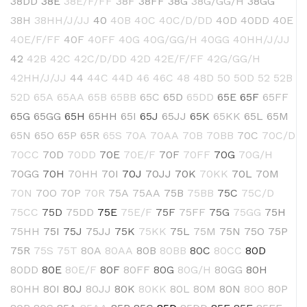
38DD
38E
38E/F/FF
38F
38FF
38G
38G/GG/H
38GG
38H
38HH/J/JJ
40
40B
40C
40C/D/DD
40D
40DD
40E
40E/F/FF
40F
40FF
40G
40G/GG/H
40GG
40HH/J/JJ
42
42B
42C
42C/D/DD
42D
42E/F/FF
42G/GG/H
42HH/J/JJ
44
44C
44D
46
46C
48
48D
50
50D
52
52B
52D
65A
65AA
65B
65BB
65C
65D
65DD
65E
65F
65FF
65G
65GG
65H
65HH
65I
65J
65JJ
65K
65KK
65L
65M
65N
65O
65P
65R
65S
70A
70AA
70B
70BB
70C
70C/D
70CC
70D
70DD
70E
70E/F
70F
70FF
70G
70G/H
70GG
70H
70HH
70I
70J
70JJ
70K
70KK
70L
70M
70N
70O
70P
70R
75A
75AA
75B
75BB
75C
75C/D
75CC
75D
75DD
75E
75E/F
75F
75FF
75G
75GG
75H
75HH
75I
75J
75JJ
75K
75KK
75L
75M
75N
75O
75P
75R
75S
75T
80A
80AA
80B
80BB
80C
80CC
80D
80DD
80E
80E/F
80F
80FF
80G
80G/H
80GG
80H
80HH
80I
80J
80JJ
80K
80KK
80L
80M
80N
80O
80P