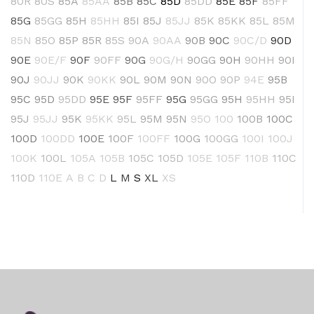
80R
80S
85A
85AA
85B
85C
85D
85DD
85E
85F
85FF
85G
85GG
85H
85HH
85I
85J
85JJ
85K
85KK
85L
85M
85N
85O
85P
85R
85S
90A
90AA
90B
90C
90C/D
90D
90E
90E/F
90F
90FF
90G
90G/H
90GG
90H
90HH
90I
90J
90JJ
90K
90KK
90L
90M
90N
90O
90P
94E
95B
95C
95D
95DD
95E
95F
95FF
95G
95GG
95H
95HH
95I
95J
95JJ
95K
95KK
95L
95M
95N
95O
100
100B
100C
100D
100DD
100E
100F
100FF
100G
100GG
100I
100J
100K
100L
105A
105B
105C
105D
105E
105F
110B
110C
110D
110E
A
B
C
D
L
M
S
XL
XS