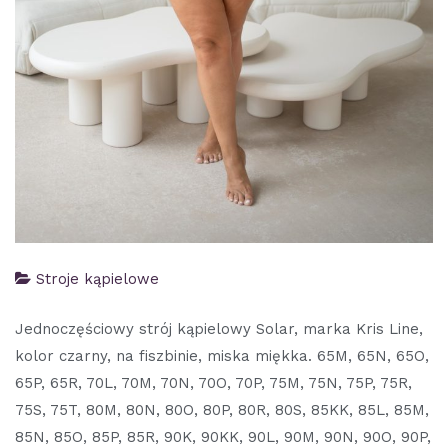
Stroje kąpielowe
Jednoczęściowy strój kąpielowy Solar, marka Kris Line,
kolor czarny, na fiszbinie, miska miękka. 65M, 65N, 65O,
65P, 65R, 70L, 70M, 70N, 70O, 70P, 75M, 75N, 75P, 75R,
75S, 75T, 80M, 80N, 80O, 80P, 80R, 80S, 85KK, 85L, 85M,
85N, 85O, 85P, 85R, 90K, 90KK, 90L, 90M, 90N, 90O, 90P,