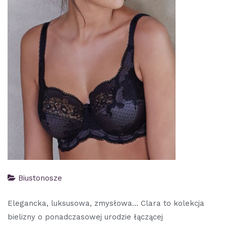
Biustonosze
Elegancka, luksusowa, zmysłowa… Clara to kolekcja
bielizny o ponadczasowej urodzie łączącej