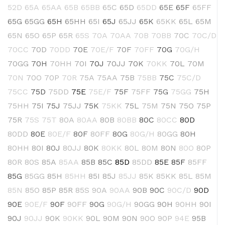
52D
65A
65AA
65B
65BB
65C
65D
65DD
65E
65F
65FF
65G
65GG
65H
65HH
65I
65J
65JJ
65K
65KK
65L
65M
65N
65O
65P
65R
65S
70A
70AA
70B
70BB
70C
70C/D
70CC
70D
70DD
70E
70E/F
70F
70FF
70G
70G/H
70GG
70H
70HH
70I
70J
70JJ
70K
70KK
70L
70M
70N
70O
70P
70R
75A
75AA
75B
75BB
75C
75C/D
75CC
75D
75DD
75E
75E/F
75F
75FF
75G
75GG
75H
75HH
75I
75J
75JJ
75K
75KK
75L
75M
75N
75O
75P
75R
75S
75T
80A
80AA
80B
80BB
80C
80CC
80D
80DD
80E
80E/F
80F
80FF
80G
80G/H
80GG
80H
80HH
80I
80J
80JJ
80K
80KK
80L
80M
80N
80O
80P
80R
80S
85A
85AA
85B
85C
85D
85DD
85E
85F
85FF
85G
85GG
85H
85HH
85I
85J
85JJ
85K
85KK
85L
85M
85N
85O
85P
85R
85S
90A
90AA
90B
90C
90C/D
90D
90E
90E/F
90F
90FF
90G
90G/H
90GG
90H
90HH
90I
90J
90JJ
90K
90KK
90L
90M
90N
90O
90P
94E
95B