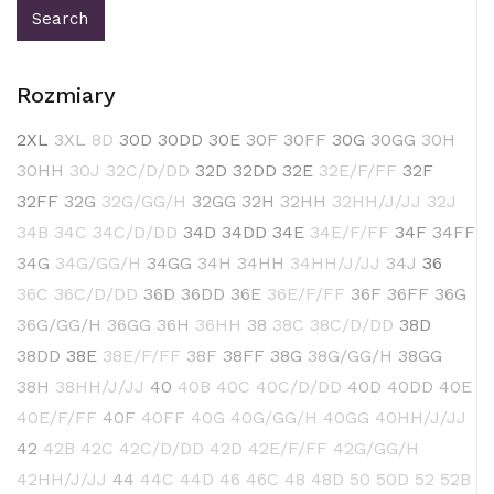
Rozmiary
2XL
3XL
8D
30D
30DD
30E
30F
30FF
30G
30GG
30H
30HH
30J
32C/D/DD
32D
32DD
32E
32E/F/FF
32F
32FF
32G
32G/GG/H
32GG
32H
32HH
32HH/J/JJ
32J
34B
34C
34C/D/DD
34D
34DD
34E
34E/F/FF
34F
34FF
34G
34G/GG/H
34GG
34H
34HH
34HH/J/JJ
34J
36
36C
36C/D/DD
36D
36DD
36E
36E/F/FF
36F
36FF
36G
36G/GG/H
36GG
36H
36HH
38
38C
38C/D/DD
38D
38DD
38E
38E/F/FF
38F
38FF
38G
38G/GG/H
38GG
38H
38HH/J/JJ
40
40B
40C
40C/D/DD
40D
40DD
40E
40E/F/FF
40F
40FF
40G
40G/GG/H
40GG
40HH/J/JJ
42
42B
42C
42C/D/DD
42D
42E/F/FF
42G/GG/H
42HH/J/JJ
44
44C
44D
46
46C
48
48D
50
50D
52
52B