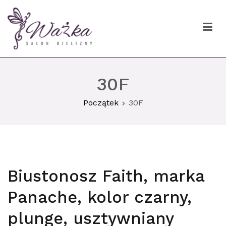
Przejdź
do
treści
Ważka biustonosze Gdańsk
30F
Początek
30F
Biustonosz Faith, marka
Panache, kolor czarny,
plunge, usztywniany