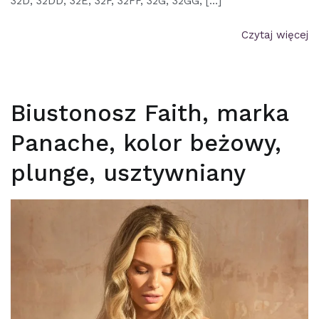
32D, 32DD, 32E, 32F, 32FF, 32G, 32GG, […]
Czytaj więcej
Biustonosz Faith, marka
Panache, kolor beżowy,
plunge, usztywniany