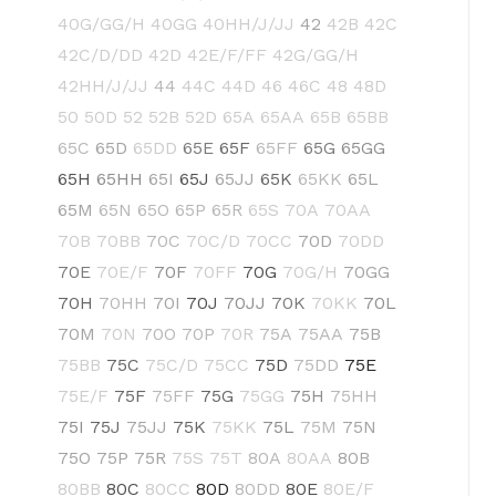
40G/GG/H
40GG
40HH/J/JJ
42
42B
42C
42C/D/DD
42D
42E/F/FF
42G/GG/H
42HH/J/JJ
44
44C
44D
46
46C
48
48D
50
50D
52
52B
52D
65A
65AA
65B
65BB
65C
65D
65DD
65E
65F
65FF
65G
65GG
65H
65HH
65I
65J
65JJ
65K
65KK
65L
65M
65N
65O
65P
65R
65S
70A
70AA
70B
70BB
70C
70C/D
70CC
70D
70DD
70E
70E/F
70F
70FF
70G
70G/H
70GG
70H
70HH
70I
70J
70JJ
70K
70KK
70L
70M
70N
70O
70P
70R
75A
75AA
75B
75BB
75C
75C/D
75CC
75D
75DD
75E
75E/F
75F
75FF
75G
75GG
75H
75HH
75I
75J
75JJ
75K
75KK
75L
75M
75N
75O
75P
75R
75S
75T
80A
80AA
80B
80BB
80C
80CC
80D
80DD
80E
80E/F