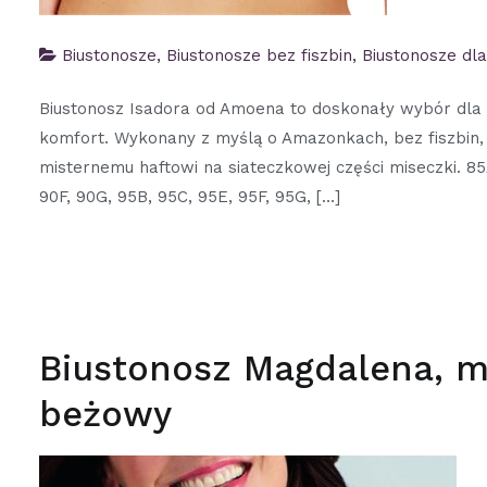
Biustonosze
,
Biustonosze bez fiszbin
,
Biustonosze dl
Biustonosz Isadora od Amoena to doskonały wybór dla k
komfort. Wykonany z myślą o Amazonkach, bez fiszbin, z
misternemu haftowi na siateczkowej części miseczki. 85
90F, 90G, 95B, 95C, 95E, 95F, 95G, […]
Biustonosz Magdalena, m
beżowy