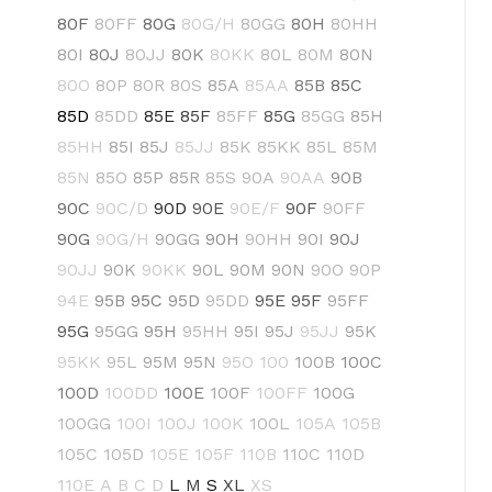
80F
80FF
80G
80G/H
80GG
80H
80HH
80I
80J
80JJ
80K
80KK
80L
80M
80N
80O
80P
80R
80S
85A
85AA
85B
85C
85D
85DD
85E
85F
85FF
85G
85GG
85H
85HH
85I
85J
85JJ
85K
85KK
85L
85M
85N
85O
85P
85R
85S
90A
90AA
90B
90C
90C/D
90D
90E
90E/F
90F
90FF
90G
90G/H
90GG
90H
90HH
90I
90J
90JJ
90K
90KK
90L
90M
90N
90O
90P
94E
95B
95C
95D
95DD
95E
95F
95FF
95G
95GG
95H
95HH
95I
95J
95JJ
95K
95KK
95L
95M
95N
95O
100
100B
100C
100D
100DD
100E
100F
100FF
100G
100GG
100I
100J
100K
100L
105A
105B
105C
105D
105E
105F
110B
110C
110D
110E
A
B
C
D
L
M
S
XL
XS