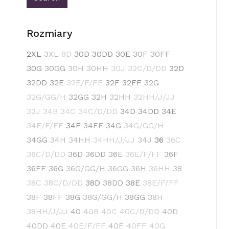
Rozmiary
2XL
3XL
8D
30D
30DD
30E
30F
30FF
30G
30GG
30H
30HH
30J
32C/D/DD
32D
32DD
32E
32E/F/FF
32F
32FF
32G
32G/GG/H
32GG
32H
32HH
32HH/J/JJ
32J
34B
34C
34C/D/DD
34D
34DD
34E
34E/F/FF
34F
34FF
34G
34G/GG/H
34GG
34H
34HH
34HH/J/JJ
34J
36
36C
36C/D/DD
36D
36DD
36E
36E/F/FF
36F
36FF
36G
36G/GG/H
36GG
36H
36HH
38
38C
38C/D/DD
38D
38DD
38E
38E/F/FF
38F
38FF
38G
38G/GG/H
38GG
38H
38HH/J/JJ
40
40B
40C
40C/D/DD
40D
40DD
40E
40E/F/FF
40F
40FF
40G