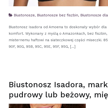
Biustonosze
,
Biustonosze bez fiszbin
,
Biustonosze dl
Biustonosz Isadora od Amoena to doskonały wybór dla k
komfort. Wykonany z myślą o Amazonkach, bez fiszbin, z
misternemu haftowi na siateczkowej części miseczki. 85
90F, 90G, 95B, 95C, 95E, 95F, 95G, […]
Biustonosz Isadora, mar
pudrowy lub beżowy, mięk