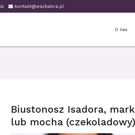
ańsk
kontakt@wazkabra.pl
O nas
ańsk
Biustonosz Isadora, mar
lub mocha (czekoladowy),