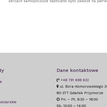
sercach samopoczucie nastolatki było zawsze na pier
ty
Dane kontaktowe
+48 791 698 632
e
ul. Bora-Komorowskiego 3
80-377 Gdańsk Przymorze
Pn. – Pt. 9:30 – 18:00
seciarskie
Sb. 10:00 – 14:00