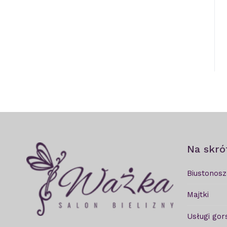
Na skró
Biustonosz
Majtki
Usługi gor