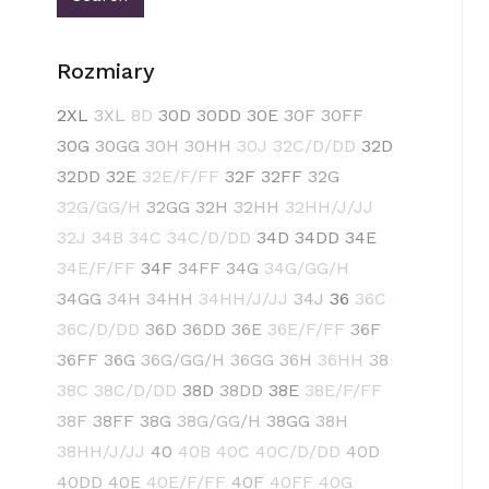
Rozmiary
2XL
3XL
8D
30D
30DD
30E
30F
30FF
30G
30GG
30H
30HH
30J
32C/D/DD
32D
32DD
32E
32E/F/FF
32F
32FF
32G
32G/GG/H
32GG
32H
32HH
32HH/J/JJ
32J
34B
34C
34C/D/DD
34D
34DD
34E
34E/F/FF
34F
34FF
34G
34G/GG/H
34GG
34H
34HH
34HH/J/JJ
34J
36
36C
36C/D/DD
36D
36DD
36E
36E/F/FF
36F
36FF
36G
36G/GG/H
36GG
36H
36HH
38
38C
38C/D/DD
38D
38DD
38E
38E/F/FF
38F
38FF
38G
38G/GG/H
38GG
38H
38HH/J/JJ
40
40B
40C
40C/D/DD
40D
40DD
40E
40E/F/FF
40F
40FF
40G