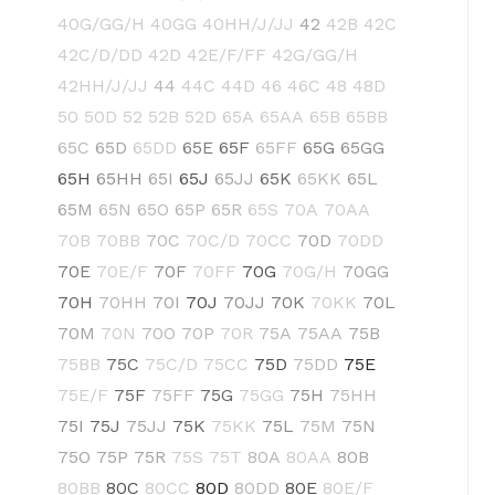
40G/GG/H
40GG
40HH/J/JJ
42
42B
42C
42C/D/DD
42D
42E/F/FF
42G/GG/H
42HH/J/JJ
44
44C
44D
46
46C
48
48D
50
50D
52
52B
52D
65A
65AA
65B
65BB
65C
65D
65DD
65E
65F
65FF
65G
65GG
65H
65HH
65I
65J
65JJ
65K
65KK
65L
65M
65N
65O
65P
65R
65S
70A
70AA
70B
70BB
70C
70C/D
70CC
70D
70DD
70E
70E/F
70F
70FF
70G
70G/H
70GG
70H
70HH
70I
70J
70JJ
70K
70KK
70L
70M
70N
70O
70P
70R
75A
75AA
75B
75BB
75C
75C/D
75CC
75D
75DD
75E
75E/F
75F
75FF
75G
75GG
75H
75HH
75I
75J
75JJ
75K
75KK
75L
75M
75N
75O
75P
75R
75S
75T
80A
80AA
80B
80BB
80C
80CC
80D
80DD
80E
80E/F