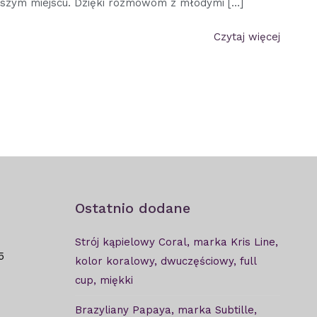
wszym miejscu. Dzięki rozmowom z młodymi […]
Czytaj więcej
Ostatnio dodane
Strój kąpielowy Coral, marka Kris Line,
5
kolor koralowy, dwuczęściowy, full
cup, miękki
Brazyliany Papaya, marka Subtille,