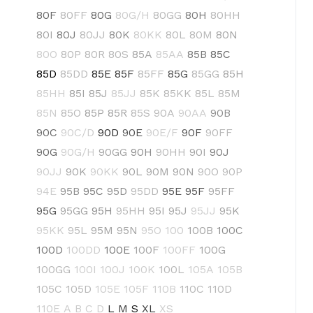
80F
80FF
80G
80G/H
80GG
80H
80HH
80I
80J
80JJ
80K
80KK
80L
80M
80N
80O
80P
80R
80S
85A
85AA
85B
85C
85D
85DD
85E
85F
85FF
85G
85GG
85H
85HH
85I
85J
85JJ
85K
85KK
85L
85M
85N
85O
85P
85R
85S
90A
90AA
90B
90C
90C/D
90D
90E
90E/F
90F
90FF
90G
90G/H
90GG
90H
90HH
90I
90J
90JJ
90K
90KK
90L
90M
90N
90O
90P
94E
95B
95C
95D
95DD
95E
95F
95FF
95G
95GG
95H
95HH
95I
95J
95JJ
95K
95KK
95L
95M
95N
95O
100
100B
100C
100D
100DD
100E
100F
100FF
100G
100GG
100I
100J
100K
100L
105A
105B
105C
105D
105E
105F
110B
110C
110D
110E
A
B
C
D
L
M
S
XL
XS