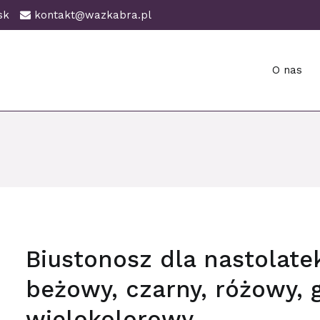
ańsk
kontakt@wazkabra.pl
O nas
ańsk
Biustonosz dla nastolatek
beżowy, czarny, różowy, 
wielokolorowy