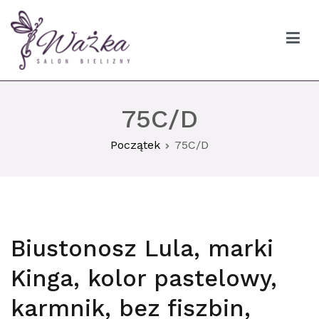
Przejdź
do
treści
Ważka biustonosze Gdańsk
75C/D
Początek
75C/D
Biustonosz Lula, marki
Kinga, kolor pastelowy,
karmnik, bez fiszbin,