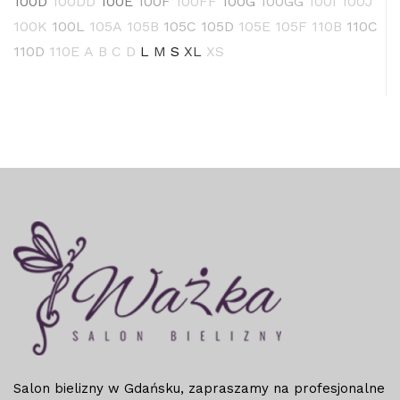
100D
100DD
100E
100F
100FF
100G
100GG
100I
100J
100K
100L
105A
105B
105C
105D
105E
105F
110B
110C
110D
110E
A
B
C
D
L
M
S
XL
XS
Salon bielizny w Gdańsku, zapraszamy na profesjonalne