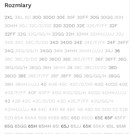
Rozmiary
2XL
3XL
8D
30D
30DD
30E
30F
30FF
30G
30GG
30H
30HH
30J
32C/D/DD
32D
32DD
32E
32E/F/FF
32F
32FF
32G
32G/GG/H
32GG
32H
32HH
32HH/J/JJ
32J
34B
34C
34C/D/DD
34D
34DD
34E
34E/F/FF
34F
34FF
34G
34G/GG/H
34GG
34H
34HH
34HH/J/JJ
34J
36
36C
36C/D/DD
36D
36DD
36E
36E/F/FF
36F
36FF
36G
36G/GG/H
36GG
36H
36HH
38
38C
38C/D/DD
38D
38DD
38E
38E/F/FF
38F
38FF
38G
38G/GG/H
38GG
38H
38HH/J/JJ
40
40B
40C
40C/D/DD
40D
40DD
40E
40E/F/FF
40F
40FF
40G
40G/GG/H
40GG
40HH/J/JJ
42
42B
42C
42C/D/DD
42D
42E/F/FF
42G/GG/H
42HH/J/JJ
44
44C
44D
46
46C
48
48D
50
50D
52
52B
52D
65A
65AA
65B
65BB
65C
65D
65DD
65E
65F
65FF
65G
65GG
65H
65HH
65I
65J
65JJ
65K
65KK
65L
65M