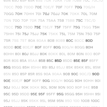
65N
65O
65P
65R
65S
70A
70AA
70B
70BB
70C
70C/D
70CC
70D
70DD
70E
70E/F
70F
70FF
70G
70G/H
70GG
70H
70HH
70I
70J
70JJ
70K
70KK
70L
70M
70N
70O
70P
70R
75A
75AA
75B
75BB
75C
75C/D
75CC
75D
75DD
75E
75E/F
75F
75FF
75G
75GG
75H
75HH
75I
75J
75JJ
75K
75KK
75L
75M
75N
75O
75P
75R
75S
75T
80A
80AA
80B
80BB
80C
80CC
80D
80DD
80E
80E/F
80F
80FF
80G
80G/H
80GG
80H
80HH
80I
80J
80JJ
80K
80KK
80L
80M
80N
80O
80P
80R
80S
85A
85AA
85B
85C
85D
85DD
85E
85F
85FF
85G
85GG
85H
85HH
85I
85J
85JJ
85K
85KK
85L
85M
85N
85O
85P
85R
85S
90A
90AA
90B
90C
90C/D
90D
90E
90E/F
90F
90FF
90G
90G/H
90GG
90H
90HH
90I
90J
90JJ
90K
90KK
90L
90M
90N
90O
90P
94E
95B
95C
95D
95DD
95E
95F
95FF
95G
95GG
95H
95HH
95I
95J
95JJ
95K
95KK
95L
95M
95N
95O
100
100B
100C