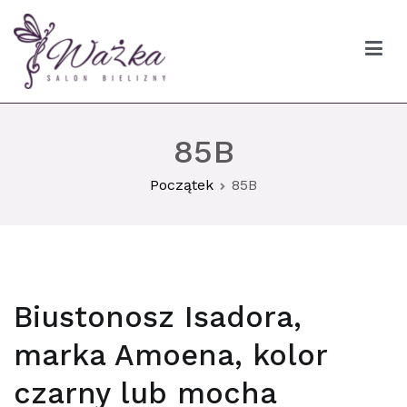
Przejdź
do
treści
Ważka biustonosze Gdańsk
85B
Początek
85B
Biustonosz Isadora,
marka Amoena, kolor
czarny lub mocha