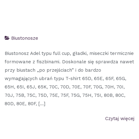
Biustonosze
Biustonosz Adel typu full cup, gładki, miseczki termicznie
formowane z fiszbinami. Doskonale się sprawdza nawet
przy biustach „po przejściach” i do bardzo
wymagających ubrań typu T-shirt 65D, 65E, 65F, 65G,
65H, 65I, 65J, 65K, 70C, 70D, 70E, 70F, 70G, 70H, 70I,
70J, 75B, 75C, 75D, 75E, 75F, 75G, 75H, 75I, 80B, 80C,
80D, 80E, 80F, […]
Czytaj więcej