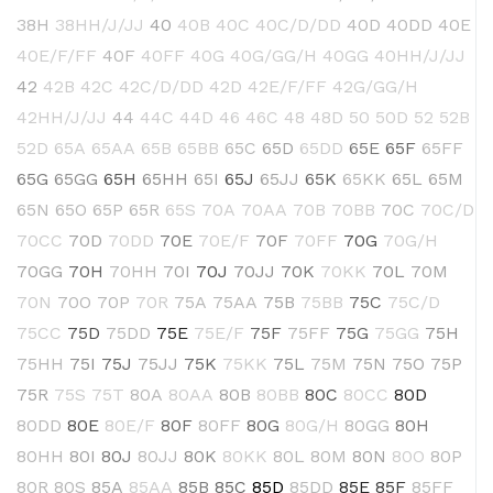
38H
38HH/J/JJ
40
40B
40C
40C/D/DD
40D
40DD
40E
40E/F/FF
40F
40FF
40G
40G/GG/H
40GG
40HH/J/JJ
42
42B
42C
42C/D/DD
42D
42E/F/FF
42G/GG/H
42HH/J/JJ
44
44C
44D
46
46C
48
48D
50
50D
52
52B
52D
65A
65AA
65B
65BB
65C
65D
65DD
65E
65F
65FF
65G
65GG
65H
65HH
65I
65J
65JJ
65K
65KK
65L
65M
65N
65O
65P
65R
65S
70A
70AA
70B
70BB
70C
70C/D
70CC
70D
70DD
70E
70E/F
70F
70FF
70G
70G/H
70GG
70H
70HH
70I
70J
70JJ
70K
70KK
70L
70M
70N
70O
70P
70R
75A
75AA
75B
75BB
75C
75C/D
75CC
75D
75DD
75E
75E/F
75F
75FF
75G
75GG
75H
75HH
75I
75J
75JJ
75K
75KK
75L
75M
75N
75O
75P
75R
75S
75T
80A
80AA
80B
80BB
80C
80CC
80D
80DD
80E
80E/F
80F
80FF
80G
80G/H
80GG
80H
80HH
80I
80J
80JJ
80K
80KK
80L
80M
80N
80O
80P
80R
80S
85A
85AA
85B
85C
85D
85DD
85E
85F
85FF