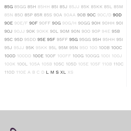
85G
85GG
85H
85HH
85I
85J
85JJ
85K
85KK
85L
85M
85N
85O
85P
85R
85S
90A
90AA
90B
90C
90C/D
90D
90E
90E/F
90F
90FF
90G
90G/H
90GG
90H
90HH
90I
90J
90JJ
90K
90KK
90L
90M
90N
90O
90P
94E
95B
95C
95D
95DD
95E
95F
95FF
95G
95GG
95H
95HH
95I
95J
95JJ
95K
95KK
95L
95M
95N
95O
100
100B
100C
100D
100DD
100E
100F
100FF
100G
100GG
100I
100J
100K
100L
105A
105B
105C
105D
105E
105F
110B
110C
110D
110E
A
B
C
D
L
M
S
XL
XS