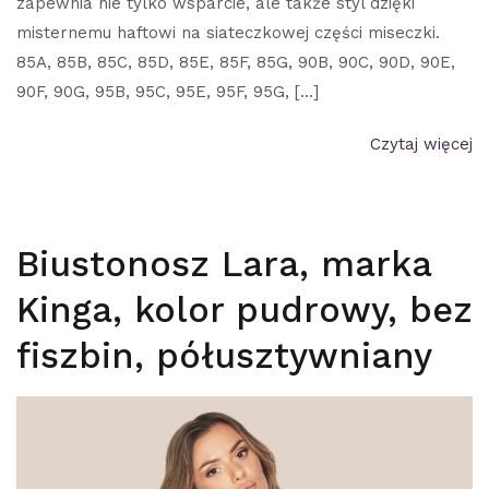
zapewnia nie tylko wsparcie, ale także styl dzięki
misternemu haftowi na siateczkowej części miseczki.
85A, 85B, 85C, 85D, 85E, 85F, 85G, 90B, 90C, 90D, 90E,
90F, 90G, 95B, 95C, 95E, 95F, 95G, […]
Czytaj więcej
Biustonosz Lara, marka
Kinga, kolor pudrowy, bez
fiszbin, półusztywniany