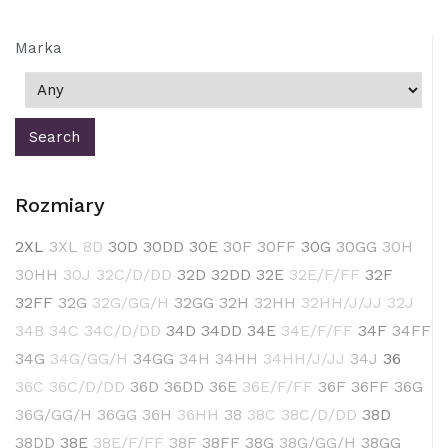
Marka
Rozmiary
2XL
3XL
8D
30D
30DD
30E
30F
30FF
30G
30GG
30H
30HH
30J
32C/D/DD
32D
32DD
32E
32E/F/FF
32F
32FF
32G
32G/GG/H
32GG
32H
32HH
32HH/J/JJ
32J
34B
34C
34C/D/DD
34D
34DD
34E
34E/F/FF
34F
34FF
34G
34G/GG/H
34GG
34H
34HH
34HH/J/JJ
34J
36
36C
36C/D/DD
36D
36DD
36E
36E/F/FF
36F
36FF
36G
36G/GG/H
36GG
36H
36HH
38
38C
38C/D/DD
38D
38DD
38E
38E/F/FF
38F
38FF
38G
38G/GG/H
38GG