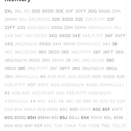
2XL
3XL
8D
30D
30DD
30E
30F
30FF
30G
30GG
30H
30HH
30J
32C/D/DD
32D
32DD
32E
32E/F/FF
32F
32FF
32G
32G/GG/H
32GG
32H
32HH
32HH/J/JJ
32J
34B
34C
34C/D/DD
34D
34DD
34E
34E/F/FF
34F
34FF
34G
34G/GG/H
34GG
34H
34HH
34HH/J/JJ
34J
36
36C
36C/D/DD
36D
36DD
36E
36E/F/FF
36F
36FF
36G
36G/GG/H
36GG
36H
36HH
38
38C
38C/D/DD
38D
38DD
38E
38E/F/FF
38F
38FF
38G
38G/GG/H
38GG
38H
38HH/J/JJ
40
40B
40C
40C/D/DD
40D
40DD
40E
40E/F/FF
40F
40FF
40G
40G/GG/H
40GG
40HH/J/JJ
42
42B
42C
42C/D/DD
42D
42E/F/FF
42G/GG/H
42HH/J/JJ
44
44C
44D
46
46C
48
48D
50
50D
52
52B
52D
65A
65AA
65B
65BB
65C
65D
65DD
65E
65F
65FF
65G
65GG
65H
65HH
65I
65J
65JJ
65K
65KK
65L
65M
65N
65O
65P
65R
65S
70A
70AA
70B
70BB
70C
70C/D