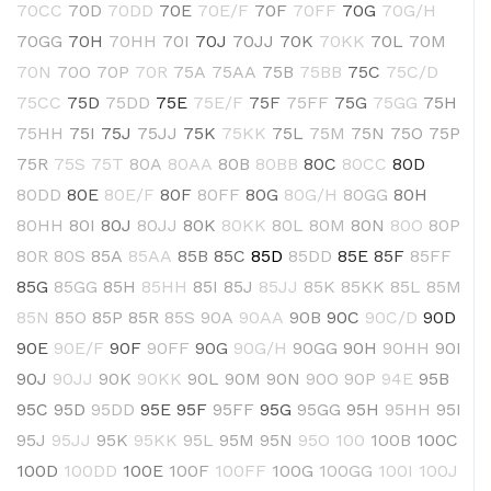
70CC
70D
70DD
70E
70E/F
70F
70FF
70G
70G/H
70GG
70H
70HH
70I
70J
70JJ
70K
70KK
70L
70M
70N
70O
70P
70R
75A
75AA
75B
75BB
75C
75C/D
75CC
75D
75DD
75E
75E/F
75F
75FF
75G
75GG
75H
75HH
75I
75J
75JJ
75K
75KK
75L
75M
75N
75O
75P
75R
75S
75T
80A
80AA
80B
80BB
80C
80CC
80D
80DD
80E
80E/F
80F
80FF
80G
80G/H
80GG
80H
80HH
80I
80J
80JJ
80K
80KK
80L
80M
80N
80O
80P
80R
80S
85A
85AA
85B
85C
85D
85DD
85E
85F
85FF
85G
85GG
85H
85HH
85I
85J
85JJ
85K
85KK
85L
85M
85N
85O
85P
85R
85S
90A
90AA
90B
90C
90C/D
90D
90E
90E/F
90F
90FF
90G
90G/H
90GG
90H
90HH
90I
90J
90JJ
90K
90KK
90L
90M
90N
90O
90P
94E
95B
95C
95D
95DD
95E
95F
95FF
95G
95GG
95H
95HH
95I
95J
95JJ
95K
95KK
95L
95M
95N
95O
100
100B
100C
100D
100DD
100E
100F
100FF
100G
100GG
100I
100J