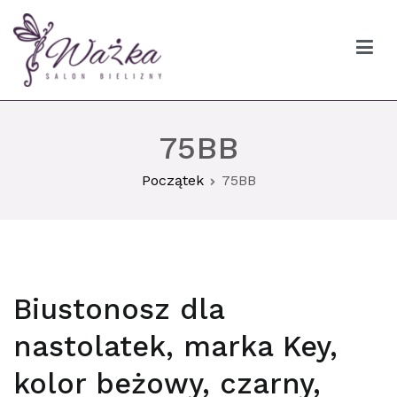
Przejdź
do
treści
Ważka biustonosze Gdańsk
75BB
Początek
75BB
Biustonosz dla
nastolatek, marka Key,
kolor beżowy, czarny,