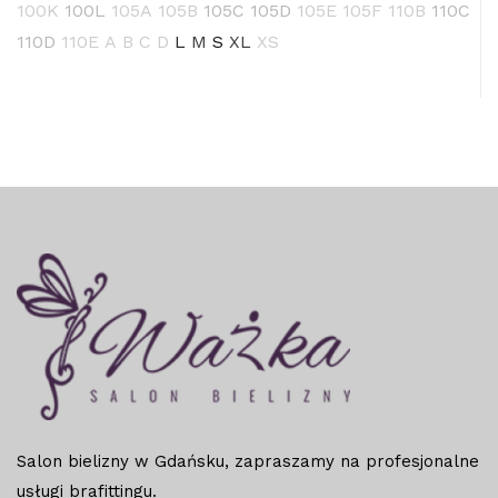
100K
100L
105A
105B
105C
105D
105E
105F
110B
110C
110D
110E
A
B
C
D
L
M
S
XL
XS
Salon bielizny w Gdańsku, zapraszamy na profesjonalne
usługi brafittingu.