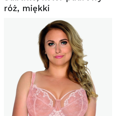
róż, miękki