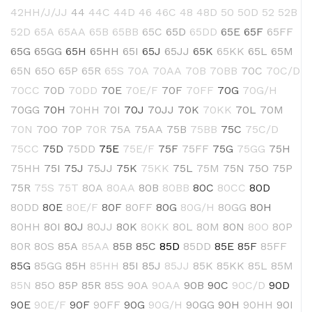
42HH/J/JJ
44
44C
44D
46
46C
48
48D
50
50D
52
52B
52D
65A
65AA
65B
65BB
65C
65D
65DD
65E
65F
65FF
65G
65GG
65H
65HH
65I
65J
65JJ
65K
65KK
65L
65M
65N
65O
65P
65R
65S
70A
70AA
70B
70BB
70C
70C/D
70CC
70D
70DD
70E
70E/F
70F
70FF
70G
70G/H
70GG
70H
70HH
70I
70J
70JJ
70K
70KK
70L
70M
70N
70O
70P
70R
75A
75AA
75B
75BB
75C
75C/D
75CC
75D
75DD
75E
75E/F
75F
75FF
75G
75GG
75H
75HH
75I
75J
75JJ
75K
75KK
75L
75M
75N
75O
75P
75R
75S
75T
80A
80AA
80B
80BB
80C
80CC
80D
80DD
80E
80E/F
80F
80FF
80G
80G/H
80GG
80H
80HH
80I
80J
80JJ
80K
80KK
80L
80M
80N
80O
80P
80R
80S
85A
85AA
85B
85C
85D
85DD
85E
85F
85FF
85G
85GG
85H
85HH
85I
85J
85JJ
85K
85KK
85L
85M
85N
85O
85P
85R
85S
90A
90AA
90B
90C
90C/D
90D
90E
90E/F
90F
90FF
90G
90G/H
90GG
90H
90HH
90I