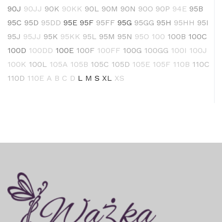
90J
90JJ
90K
90KK
90L
90M
90N
90O
90P
94E
95B
95C
95D
95DD
95E
95F
95FF
95G
95GG
95H
95HH
95I
95J
95JJ
95K
95KK
95L
95M
95N
95O
100
100B
100C
100D
100DD
100E
100F
100FF
100G
100GG
100I
100J
100K
100L
105A
105B
105C
105D
105E
105F
110B
110C
110D
110E
A
B
C
D
L
M
S
XL
XS