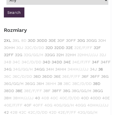
Rozmiary
2XL
3XL
8D
30D
30DD
30E
30F
30FF
30G
30GG
30H
30HH
30J
32C/D/DD
32D
32DD
32E
32E/F/FF
32F
32FF
32G
32G/GG/H
32GG
32H
32HH
32HH/J/JJ
32J
34B
34C
34C/D/DD
34D
34DD
34E
34E/F/FF
34F
34FF
34G
34G/GG/H
34GG
34H
34HH
34HH/J/JJ
34J
36
36C
36C/D/DD
36D
36DD
36E
36E/F/FF
36F
36FF
36G
36G/GG/H
36GG
36H
36HH
38
38C
38C/D/DD
38D
38DD
38E
38E/F/FF
38F
38FF
38G
38G/GG/H
38GG
38H
38HH/J/JJ
40
40B
40C
40C/D/DD
40D
40DD
40E
40E/F/FF
40F
40FF
40G
40G/GG/H
40GG
40HH/J/JJ
42
42B
42C
42C/D/DD
42D
42E/F/FF
42G/GG/H