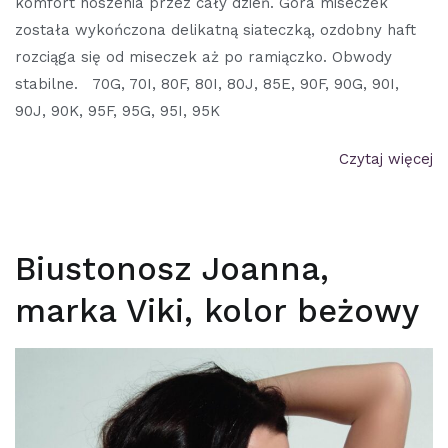
komfort noszenia przez cały dzień. Góra miseczek
została wykończona delikatną siateczką, ozdobny haft
rozciąga się od miseczek aż po ramiączko. Obwody
stabilne. 70G, 70I, 80F, 80I, 80J, 85E, 90F, 90G, 90I,
90J, 90K, 95F, 95G, 95I, 95K
Czytaj więcej
Biustonosz Joanna,
marka Viki, kolor beżowy