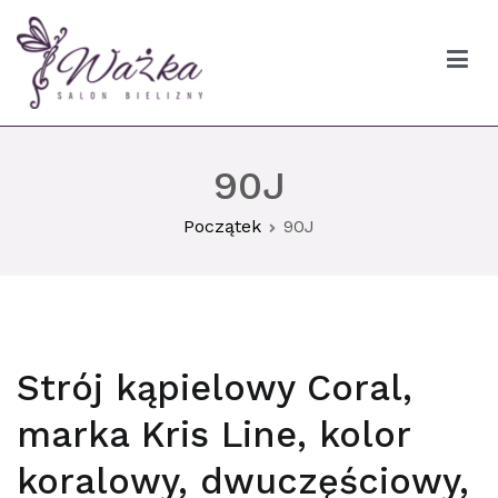
Przejdź
do
treści
Ważka biustonosze Gdańsk
90J
Początek
90J
Strój kąpielowy Coral,
marka Kris Line, kolor
koralowy, dwuczęściowy,