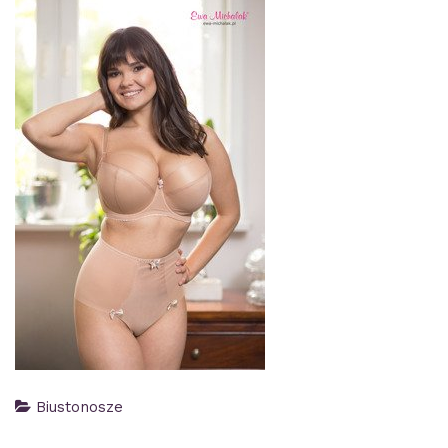
Biustonosze