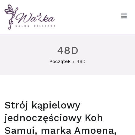
Przejdź
do
treści
Ważka biustonosze Gdańsk
48D
Początek
48D
Strój kąpielowy
jednoczęściowy Koh
Samui, marka Amoena,