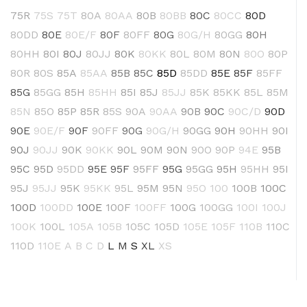
75R
75S
75T
80A
80AA
80B
80BB
80C
80CC
80D
80DD
80E
80E/F
80F
80FF
80G
80G/H
80GG
80H
80HH
80I
80J
80JJ
80K
80KK
80L
80M
80N
80O
80P
80R
80S
85A
85AA
85B
85C
85D
85DD
85E
85F
85FF
85G
85GG
85H
85HH
85I
85J
85JJ
85K
85KK
85L
85M
85N
85O
85P
85R
85S
90A
90AA
90B
90C
90C/D
90D
90E
90E/F
90F
90FF
90G
90G/H
90GG
90H
90HH
90I
90J
90JJ
90K
90KK
90L
90M
90N
90O
90P
94E
95B
95C
95D
95DD
95E
95F
95FF
95G
95GG
95H
95HH
95I
95J
95JJ
95K
95KK
95L
95M
95N
95O
100
100B
100C
100D
100DD
100E
100F
100FF
100G
100GG
100I
100J
100K
100L
105A
105B
105C
105D
105E
105F
110B
110C
110D
110E
A
B
C
D
L
M
S
XL
XS