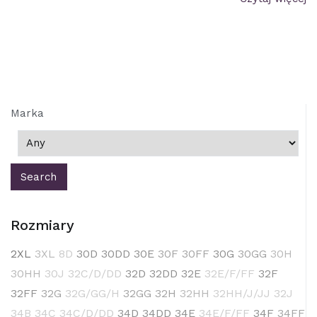
Marka
Rozmiary
2XL
3XL
8D
30D
30DD
30E
30F
30FF
30G
30GG
30H
30HH
30J
32C/D/DD
32D
32DD
32E
32E/F/FF
32F
32FF
32G
32G/GG/H
32GG
32H
32HH
32HH/J/JJ
32J
34B
34C
34C/D/DD
34D
34DD
34E
34E/F/FF
34F
34FF