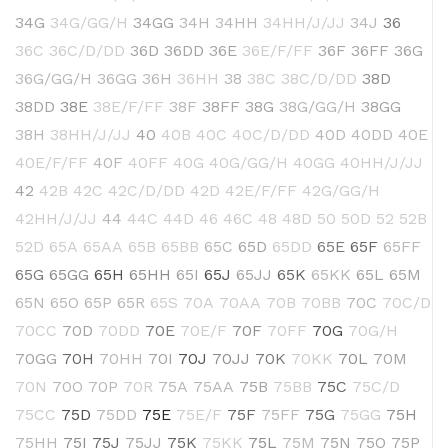
34G
34G/GG/H
34GG
34H
34HH
34HH/J/JJ
34J
36
36C
36C/D/DD
36D
36DD
36E
36E/F/FF
36F
36FF
36G
36G/GG/H
36GG
36H
36HH
38
38C
38C/D/DD
38D
38DD
38E
38E/F/FF
38F
38FF
38G
38G/GG/H
38GG
38H
38HH/J/JJ
40
40B
40C
40C/D/DD
40D
40DD
40E
40E/F/FF
40F
40FF
40G
40G/GG/H
40GG
40HH/J/JJ
42
42B
42C
42C/D/DD
42D
42E/F/FF
42G/GG/H
42HH/J/JJ
44
44C
44D
46
46C
48
48D
50
50D
52
52B
52D
65A
65AA
65B
65BB
65C
65D
65DD
65E
65F
65FF
65G
65GG
65H
65HH
65I
65J
65JJ
65K
65KK
65L
65M
65N
65O
65P
65R
65S
70A
70AA
70B
70BB
70C
70C/D
70CC
70D
70DD
70E
70E/F
70F
70FF
70G
70G/H
70GG
70H
70HH
70I
70J
70JJ
70K
70KK
70L
70M
70N
70O
70P
70R
75A
75AA
75B
75BB
75C
75C/D
75CC
75D
75DD
75E
75E/F
75F
75FF
75G
75GG
75H
75HH
75I
75J
75JJ
75K
75KK
75L
75M
75N
75O
75P