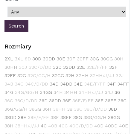
Rozmiary
2XL
3XL
8D
30D
30DD
30E
30F
30FF
30G
30GG
30H
30HH
30J
32C/D/DD
32D
32DD
32E
32E/F/FF
32F
32FF
32G
32G/GG/H
32GG
32H
32HH
32HH/J/JJ
32J
34B
34C
34C/D/DD
34D
34DD
34E
34E/F/FF
34F
34FF
34G
34G/GG/H
34GG
34H
34HH
34HH/J/JJ
34J
36
36C
36C/D/DD
36D
36DD
36E
36E/F/FF
36F
36FF
36G
36G/GG/H
36GG
36H
36HH
38
38C
38C/D/DD
38D
38DD
38E
38E/F/FF
38F
38FF
38G
38G/GG/H
38GG
38H
38HH/J/JJ
40
40B
40C
40C/D/DD
40D
40DD
40E