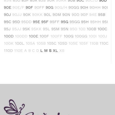
85N
85O
85P
85R
85S
90A
90AA
90B
90C
90C/D
90D
90E
90E/F
90F
90FF
90G
90G/H
90GG
90H
90HH
90I
90J
90JJ
90K
90KK
90L
90M
90N
90O
90P
94E
95B
95C
95D
95DD
95E
95F
95FF
95G
95GG
95H
95HH
95I
95J
95JJ
95K
95KK
95L
95M
95N
95O
100
100B
100C
100D
100DD
100E
100F
100FF
100G
100GG
100I
100J
100K
100L
105A
105B
105C
105D
105E
105F
110B
110C
110D
110E
A
B
C
D
L
M
S
XL
XS