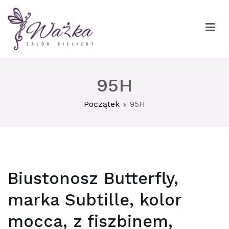
Przejdź
do
treści
Ważka biustonosze Gdańsk
95H
Początek
95H
Biustonosz Butterfly,
marka Subtille, kolor
mocca, z fiszbinem,