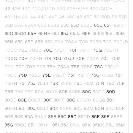
40E/F/FF
40F
40FF
40G
40G/GG/H
40GG
40HH/J/JJ
42
42B
42C
42C/D/DD
42D
42E/F/FF
42G/GG/H
42HH/J/JJ
44
44C
44D
46
46C
48
48D
50
50D
52
52B
52D
65A
65AA
65B
65BB
65C
65D
65DD
65E
65F
65FF
65G
65GG
65H
65HH
65I
65J
65JJ
65K
65KK
65L
65M
65N
65O
65P
65R
65S
70A
70AA
70B
70BB
70C
70C/D
70CC
70D
70DD
70E
70E/F
70F
70FF
70G
70G/H
70GG
70H
70HH
70I
70J
70JJ
70K
70KK
70L
70M
70N
70O
70P
70R
75A
75AA
75B
75BB
75C
75C/D
75CC
75D
75DD
75E
75E/F
75F
75FF
75G
75GG
75H
75HH
75I
75J
75JJ
75K
75KK
75L
75M
75N
75O
75P
75R
75S
75T
80A
80AA
80B
80BB
80C
80CC
80D
80DD
80E
80E/F
80F
80FF
80G
80G/H
80GG
80H
80HH
80I
80J
80JJ
80K
80KK
80L
80M
80N
80O
80P
80R
80S
85A
85AA
85B
85C
85D
85DD
85E
85F
85FF
85G
85GG
85H
85HH
85I
85J
85JJ
85K
85KK
85L
85M