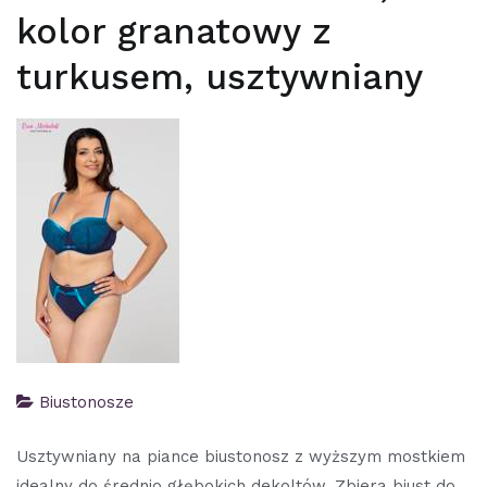
kolor granatowy z
turkusem, usztywniany
Biustonosze
Usztywniany na piance biustonosz z wyższym mostkiem
idealny do średnio głębokich dekoltów. Zbiera biust do