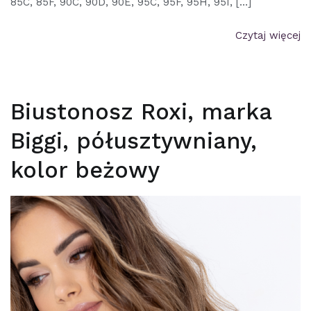
85C, 85F, 90C, 90D, 90E, 95C, 95F, 95H, 95I, […]
Czytaj więcej
Biustonosz Roxi, marka
Biggi, półusztywniany,
kolor beżowy