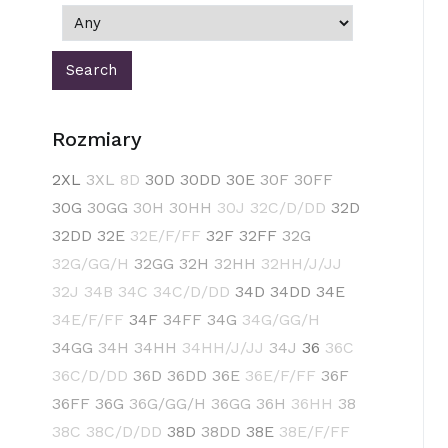
Rozmiary
2XL
3XL
8D
30D
30DD
30E
30F
30FF
30G
30GG
30H
30HH
30J
32C/D/DD
32D
32DD
32E
32E/F/FF
32F
32FF
32G
32G/GG/H
32GG
32H
32HH
32HH/J/JJ
32J
34B
34C
34C/D/DD
34D
34DD
34E
34E/F/FF
34F
34FF
34G
34G/GG/H
34GG
34H
34HH
34HH/J/JJ
34J
36
36C
36C/D/DD
36D
36DD
36E
36E/F/FF
36F
36FF
36G
36G/GG/H
36GG
36H
36HH
38
38C
38C/D/DD
38D
38DD
38E
38E/F/FF