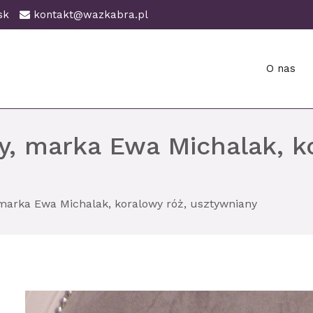
ańsk
kontakt@wazkabra.pl
O nas
ańsk
y, marka Ewa Michalak, k
 marka Ewa Michalak, koralowy róż, usztywniany