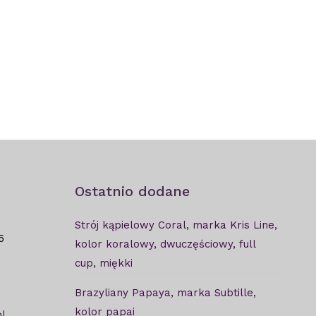
Ostatnio dodane
Strój kąpielowy Coral, marka Kris Line,
5
kolor koralowy, dwuczęściowy, full
cup, miękki
Brazyliany Papaya, marka Subtille,
kolor papai
l