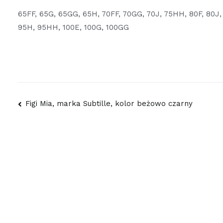
65FF, 65G, 65GG, 65H, 70FF, 70GG, 70J, 75HH, 80F, 80J,
95H, 95HH, 100E, 100G, 100GG
Nawigacja
Figi Mia, marka Subtille, kolor beżowo czarny
wpisu