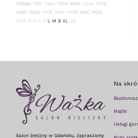
100GG
100I
100J
100K
100L
105A
105B
105C
105D
105E
105F
110B
110C
110D
110E
A
B
C
D
L
M
S
XL
XS
Na skró
Biustonosz
Majtki
Usługi gor
Salon bielizny w Gdańsku, zapraszamy
Bony pod