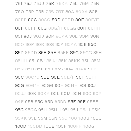
75I
75J
75JJ
75K
75KK
75L
75M
75N
75O
75P
75R
75S
75T
80A
80AA
80B
80BB
80C
80CC
80D
80DD
80E
80E/F
80F
80FF
80G
80G/H
80GG
80H
80HH
80I
80J
80JJ
80K
80KK
80L
80M
80N
80O
80P
80R
80S
85A
85AA
85B
85C
85D
85DD
85E
85F
85FF
85G
85GG
85H
85HH
85I
85J
85JJ
85K
85KK
85L
85M
85N
85O
85P
85R
85S
90A
90AA
90B
90C
90C/D
90D
90E
90E/F
90F
90FF
90G
90G/H
90GG
90H
90HH
90I
90J
90JJ
90K
90KK
90L
90M
90N
90O
90P
94E
95B
95C
95D
95DD
95E
95F
95FF
95G
95GG
95H
95HH
95I
95J
95JJ
95K
95KK
95L
95M
95N
95O
100
100B
100C
100D
100DD
100E
100F
100FF
100G