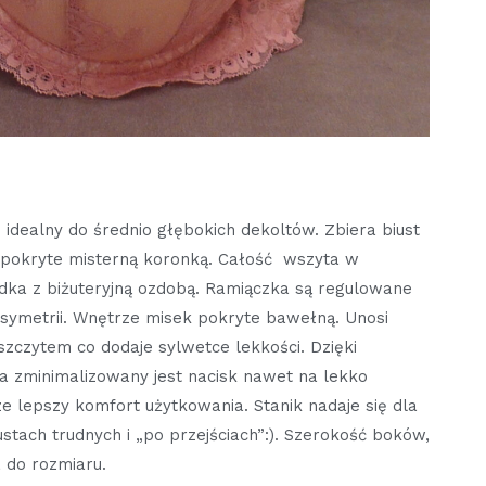
dealny do średnio głębokich dekoltów. Zbiera biust
ki pokryte misterną koronką. Całość wszyta w
dka z biżuteryjną ozdobą. Ramiączka są regulowane
asymetrii. Wnętrze misek pokryte bawełną. Unosi
szczytem co dodaje sylwetce lekkości. Dzięki
 zminimalizowany jest nacisk nawet na lekko
 lepszy komfort użytkowania. Stanik nadaje się dla
tach trudnych i „po przejściach”:). Szerokość boków,
 do rozmiaru.