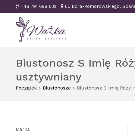
Przejdź
+48 791 698 632
ul. Bora-Komorowskiego, Gd
do
treści
Ważka biustonosze Gd
Biustonosz S Imię Róż
usztywniany
Początek
Biustonosze
Biustonosz S Imię Róży,
Marka