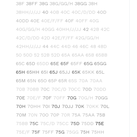
38F
38FF
38G
38G/GG/H
38GG
38H
38HH/J/JJ
40
40B
40C
40C/D/DD
40D
40DD
40E
40E/F/FF
40F
40FF
40G
40G/GG/H
40GG
40HH/J/JJ
42
42B
42C
42C/D/DD
42D
42E/F/FF
42G/GG/H
42HH/J/JJ
44
44C
44D
46
46C
48
48D
50
50D
52
52B
52D
65A
65AA
65B
65BB
65C
65D
65DD
65E
65F
65FF
65G
65GG
65H
65HH
65I
65J
65JJ
65K
65KK
65L
65M
65N
65O
65P
65R
65S
70A
70AA
70B
70BB
70C
70C/D
70CC
70D
70DD
70E
70E/F
70F
70FF
70G
70G/H
70GG
70H
70HH
70I
70J
70JJ
70K
70KK
70L
70M
70N
70O
70P
70R
75A
75AA
75B
75BB
75C
75C/D
75CC
75D
75DD
75E
75E/F
75F
75FF
75G
75GG
75H
75HH