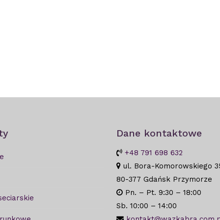
ty
Dane kontaktowe
+48 791 698 632
e
ul. Bora-Komorowskiego 3
80-377 Gdańsk Przymorze
Pn. – Pt. 9:30 – 18:00
seciarskie
Sb. 10:00 – 14:00
arunkowe
kontakt@wazkabra.com.p