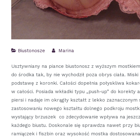
Biustonosze
Marina
Usztywniany na piance biustonosz z wyższym mostkiem i
do środka tak, by nie wychodził poza obrys ciała. Mis
podstawę z koronki. Całości dopełnia połyskliwa kokar
w całości. Posiada wkładki typu „push-up” do korekty 
piersi i nadaje im okrągły kształt z lekko zaznaczonym 
zastosowaniu nowego kształtu dolnego podkroju mostka
wystający brzuszek co zdecydowanie wpływa na jeszcze
każdego biustu. Doskonale się sprawdza nawet przy bius
ramiączek i fiszbin oraz wysokość mostka dostosowana