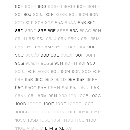
80F
80FF
80G
80G/H
80GG
80H
80HH
80I
80J
80JJ
80K
80KK
80L
80M
80N
80O
80P
80R
80S
85A
85AA
85B
85C
85D
85DD
85E
85F
85FF
85G
85GG
85H
85HH
85I
85J
85JJ
85K
85KK
85L
85M
85N
85O
85P
85R
85S
90A
90AA
90B
90C
90C/D
90D
90E
90E/F
90F
90FF
90G
90G/H
90GG
90H
90HH
90I
90J
90JJ
90K
90KK
90L
90M
90N
90O
90P
94E
95B
95C
95D
95DD
95E
95F
95FF
95G
95GG
95H
95HH
95I
95J
95JJ
95K
95KK
95L
95M
95N
95O
100
100B
100C
100D
100DD
100E
100F
100FF
100G
100GG
100I
100J
100K
100L
105A
105B
105C
105D
105E
105F
110B
110C
110D
110E
A
B
C
D
L
M
S
XL
XS