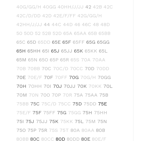
40G/GG/H
40GG
40HH/J/JJ
42
42B
42C
42C/D/DD
42D
42E/F/FF
42G/GG/H
42HH/J/JJ
44
44C
44D
46
46C
48
48D
50
50D
52
52B
52D
65A
65AA
65B
65BB
65C
65D
65DD
65E
65F
65FF
65G
65GG
65H
65HH
65I
65J
65JJ
65K
65KK
65L
65M
65N
65O
65P
65R
65S
70A
70AA
70B
70BB
70C
70C/D
70CC
70D
70DD
70E
70E/F
70F
70FF
70G
70G/H
70GG
70H
70HH
70I
70J
70JJ
70K
70KK
70L
70M
70N
70O
70P
70R
75A
75AA
75B
75BB
75C
75C/D
75CC
75D
75DD
75E
75E/F
75F
75FF
75G
75GG
75H
75HH
75I
75J
75JJ
75K
75KK
75L
75M
75N
75O
75P
75R
75S
75T
80A
80AA
80B
80BB
80C
80CC
80D
80DD
80E
80E/F