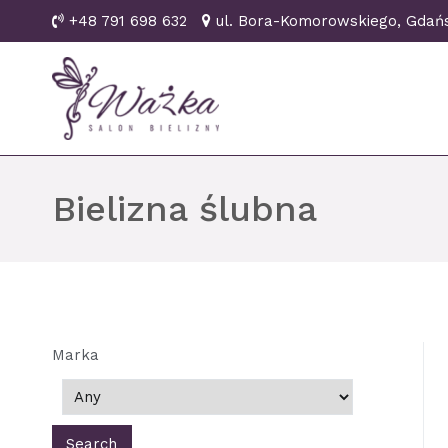
Przejdź
+48 791 698 632
ul. Bora-Komorowskiego, Gd
do
treści
Ważka biustonosze Gd
Bielizna ślubna
Marka