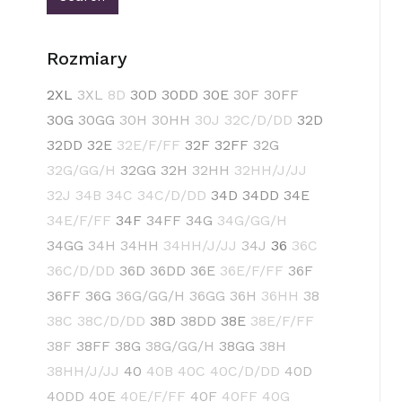
Rozmiary
2XL
3XL
8D
30D
30DD
30E
30F
30FF
30G
30GG
30H
30HH
30J
32C/D/DD
32D
32DD
32E
32E/F/FF
32F
32FF
32G
32G/GG/H
32GG
32H
32HH
32HH/J/JJ
32J
34B
34C
34C/D/DD
34D
34DD
34E
34E/F/FF
34F
34FF
34G
34G/GG/H
34GG
34H
34HH
34HH/J/JJ
34J
36
36C
36C/D/DD
36D
36DD
36E
36E/F/FF
36F
36FF
36G
36G/GG/H
36GG
36H
36HH
38
38C
38C/D/DD
38D
38DD
38E
38E/F/FF
38F
38FF
38G
38G/GG/H
38GG
38H
38HH/J/JJ
40
40B
40C
40C/D/DD
40D
40DD
40E
40E/F/FF
40F
40FF
40G