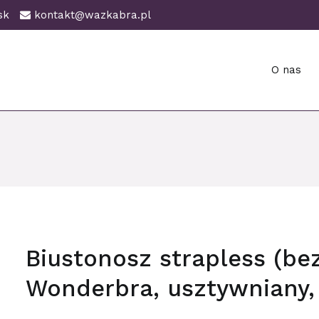
ańsk
kontakt@wazkabra.pl
O nas
ańsk
Biustonosz strapless (be
Wonderbra, usztywniany,