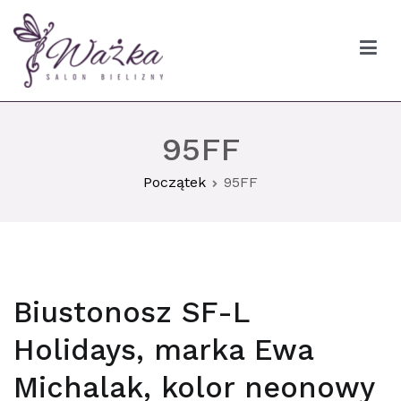
Przejdź
do
treści
Ważka biustonosze Gdańsk
95FF
Początek
95FF
Biustonosz SF-L
Holidays, marka Ewa
Michalak, kolor neonowy