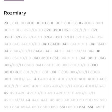
Rozmiary
2XL
3XL
8D
30D
30DD
30E
30F
30FF
30G
30GG
30H
30HH
30J
32C/D/DD
32D
32DD
32E
32E/F/FF
32F
32FF
32G
32G/GG/H
32GG
32H
32HH
32HH/J/JJ
32J
34B
34C
34C/D/DD
34D
34DD
34E
34E/F/FF
34F
34FF
34G
34G/GG/H
34GG
34H
34HH
34HH/J/JJ
34J
36
36C
36C/D/DD
36D
36DD
36E
36E/F/FF
36F
36FF
36G
36G/GG/H
36GG
36H
36HH
38
38C
38C/D/DD
38D
38DD
38E
38E/F/FF
38F
38FF
38G
38G/GG/H
38GG
38H
38HH/J/JJ
40
40B
40C
40C/D/DD
40D
40DD
40E
40E/F/FF
40F
40FF
40G
40G/GG/H
40GG
40HH/J/JJ
42
42B
42C
42C/D/DD
42D
42E/F/FF
42G/GG/H
42HH/J/JJ
44
44C
44D
46
46C
48
48D
50
50D
52
52B
52D
65A
65AA
65B
65BB
65C
65D
65DD
65E
65F
65FF