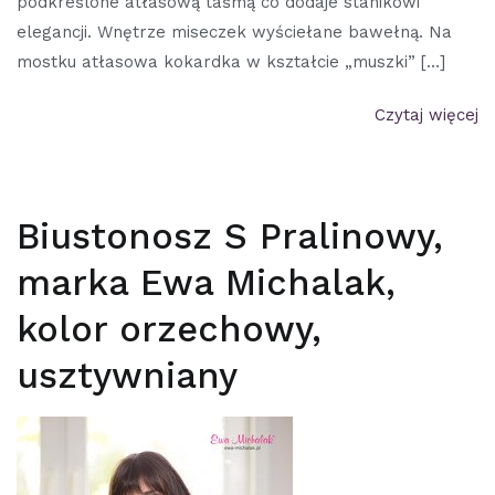
podkreślone atłasową taśmą co dodaje stanikowi
elegancji. Wnętrze miseczek wyściełane bawełną. Na
mostku atłasowa kokardka w kształcie „muszki” […]
Czytaj więcej
Biustonosz S Pralinowy,
marka Ewa Michalak,
kolor orzechowy,
usztywniany