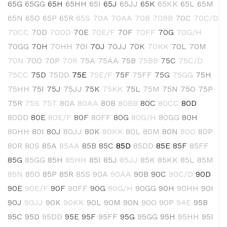
65G
65GG
65H
65HH
65I
65J
65JJ
65K
65KK
65L
65M
65N
65O
65P
65R
65S
70A
70AA
70B
70BB
70C
70C/D
70CC
70D
70DD
70E
70E/F
70F
70FF
70G
70G/H
70GG
70H
70HH
70I
70J
70JJ
70K
70KK
70L
70M
70N
70O
70P
70R
75A
75AA
75B
75BB
75C
75C/D
75CC
75D
75DD
75E
75E/F
75F
75FF
75G
75GG
75H
75HH
75I
75J
75JJ
75K
75KK
75L
75M
75N
75O
75P
75R
75S
75T
80A
80AA
80B
80BB
80C
80CC
80D
80DD
80E
80E/F
80F
80FF
80G
80G/H
80GG
80H
80HH
80I
80J
80JJ
80K
80KK
80L
80M
80N
80O
80P
80R
80S
85A
85AA
85B
85C
85D
85DD
85E
85F
85FF
85G
85GG
85H
85HH
85I
85J
85JJ
85K
85KK
85L
85M
85N
85O
85P
85R
85S
90A
90AA
90B
90C
90C/D
90D
90E
90E/F
90F
90FF
90G
90G/H
90GG
90H
90HH
90I
90J
90JJ
90K
90KK
90L
90M
90N
90O
90P
94E
95B
95C
95D
95DD
95E
95F
95FF
95G
95GG
95H
95HH
95I