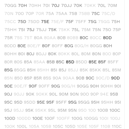
70GG
70H
70HH
70I
70J
70JJ
70K
70KK
70L
70M
70N
70O
70P
70R
75A
75AA
75B
75BB
75C
75C/D
75CC
75D
75DD
75E
75E/F
75F
75FF
75G
75GG
75H
75HH
75I
75J
75JJ
75K
75KK
75L
75M
75N
75O
75P
75R
75S
75T
80A
80AA
80B
80BB
80C
80CC
80D
80DD
80E
80E/F
80F
80FF
80G
80G/H
80GG
80H
80HH
80I
80J
80JJ
80K
80KK
80L
80M
80N
80O
80P
80R
80S
85A
85AA
85B
85C
85D
85DD
85E
85F
85FF
85G
85GG
85H
85HH
85I
85J
85JJ
85K
85KK
85L
85M
85N
85O
85P
85R
85S
90A
90AA
90B
90C
90C/D
90D
90E
90E/F
90F
90FF
90G
90G/H
90GG
90H
90HH
90I
90J
90JJ
90K
90KK
90L
90M
90N
90O
90P
94E
95B
95C
95D
95DD
95E
95F
95FF
95G
95GG
95H
95HH
95I
95J
95JJ
95K
95KK
95L
95M
95N
95O
100
100B
100C
100D
100DD
100E
100F
100FF
100G
100GG
100I
100J
100K
100L
105A
105B
105C
105D
105E
105F
110B
110C