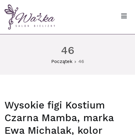
Przejdź
do
treści
Ważka biustonosze Gdańsk
46
Początek
46
Wysokie figi Kostium
Czarna Mamba, marka
Ewa Michalak, kolor