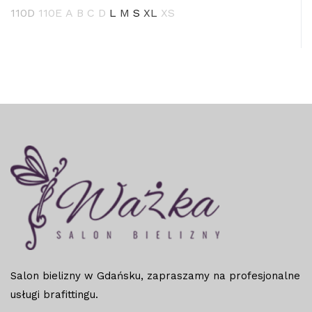
110D
110E
A
B
C
D
L
M
S
XL
XS
Salon bielizny w Gdańsku, zapraszamy na profesjonalne
usługi brafittingu.