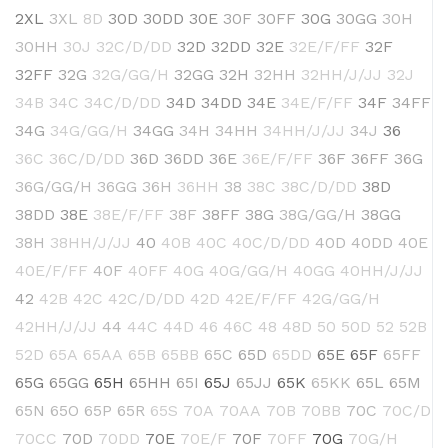
2XL
3XL
8D
30D
30DD
30E
30F
30FF
30G
30GG
30H
30HH
30J
32C/D/DD
32D
32DD
32E
32E/F/FF
32F
32FF
32G
32G/GG/H
32GG
32H
32HH
32HH/J/JJ
32J
34B
34C
34C/D/DD
34D
34DD
34E
34E/F/FF
34F
34FF
34G
34G/GG/H
34GG
34H
34HH
34HH/J/JJ
34J
36
36C
36C/D/DD
36D
36DD
36E
36E/F/FF
36F
36FF
36G
36G/GG/H
36GG
36H
36HH
38
38C
38C/D/DD
38D
38DD
38E
38E/F/FF
38F
38FF
38G
38G/GG/H
38GG
38H
38HH/J/JJ
40
40B
40C
40C/D/DD
40D
40DD
40E
40E/F/FF
40F
40FF
40G
40G/GG/H
40GG
40HH/J/JJ
42
42B
42C
42C/D/DD
42D
42E/F/FF
42G/GG/H
42HH/J/JJ
44
44C
44D
46
46C
48
48D
50
50D
52
52B
52D
65A
65AA
65B
65BB
65C
65D
65DD
65E
65F
65FF
65G
65GG
65H
65HH
65I
65J
65JJ
65K
65KK
65L
65M
65N
65O
65P
65R
65S
70A
70AA
70B
70BB
70C
70C/D
70CC
70D
70DD
70E
70E/F
70F
70FF
70G
70G/H