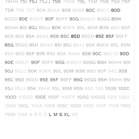
75HH
75I
75J
75JJ
75K
75KK
75L
75M
75N
75O
75P
75R
75S
75T
80A
80AA
80B
80BB
80C
80CC
80D
80DD
80E
80E/F
80F
80FF
80G
80G/H
80GG
80H
80HH
80I
80J
80JJ
80K
80KK
80L
80M
80N
80O
80P
80R
80S
85A
85AA
85B
85C
85D
85DD
85E
85F
85FF
85G
85GG
85H
85HH
85I
85J
85JJ
85K
85KK
85L
85M
85N
85O
85P
85R
85S
90A
90AA
90B
90C
90C/D
90D
90E
90E/F
90F
90FF
90G
90G/H
90GG
90H
90HH
90I
90J
90JJ
90K
90KK
90L
90M
90N
90O
90P
94E
95B
95C
95D
95DD
95E
95F
95FF
95G
95GG
95H
95HH
95I
95J
95JJ
95K
95KK
95L
95M
95N
95O
100
100B
100C
100D
100DD
100E
100F
100FF
100G
100GG
100I
100J
100K
100L
105A
105B
105C
105D
105E
105F
110B
110C
110D
110E
A
B
C
D
L
M
S
XL
XS