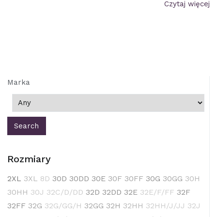
Czytaj więcej
Marka
Rozmiary
2XL
3XL
8D
30D
30DD
30E
30F
30FF
30G
30GG
30H
30HH
30J
32C/D/DD
32D
32DD
32E
32E/F/FF
32F
32FF
32G
32G/GG/H
32GG
32H
32HH
32HH/J/JJ
32J