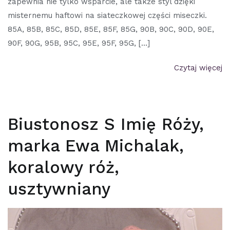
zapewnia nie tylko wsparcie, ale także styl dzięki
misternemu haftowi na siateczkowej części miseczki.
85A, 85B, 85C, 85D, 85E, 85F, 85G, 90B, 90C, 90D, 90E,
90F, 90G, 95B, 95C, 95E, 95F, 95G, […]
Czytaj więcej
Biustonosz S Imię Róży,
marka Ewa Michalak,
koralowy róż,
usztywniany