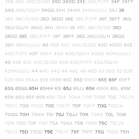
34B
34C
34C/D/DD
34D
34DD
34E
34E/F/FF
34F
34FF
34G
34G/GG/H
34GG
34H
34HH
34HH/J/JJ
34J
36
36C
36C/D/DD
36D
36DD
36E
36E/F/FF
36F
36FF
36G
36G/GG/H
36GG
36H
36HH
38
38C
38C/D/DD
38D
38DD
38E
38E/F/FF
38F
38FF
38G
38G/GG/H
38GG
38H
38HH/J/JJ
40
40B
40C
40C/D/DD
40D
40DD
40E
40E/F/FF
40F
40FF
40G
40G/GG/H
40GG
40HH/J/JJ
42
42B
42C
42C/D/DD
42D
42E/F/FF
42G/GG/H
42HH/J/JJ
44
44C
44D
46
46C
48
48D
50
50D
52
52B
52D
65A
65AA
65B
65BB
65C
65D
65DD
65E
65F
65FF
65G
65GG
65H
65HH
65I
65J
65JJ
65K
65KK
65L
65M
65N
65O
65P
65R
65S
70A
70AA
70B
70BB
70C
70C/D
70CC
70D
70DD
70E
70E/F
70F
70FF
70G
70G/H
70GG
70H
70HH
70I
70J
70JJ
70K
70KK
70L
70M
70N
70O
70P
70R
75A
75AA
75B
75BB
75C
75C/D
75CC
75D
75DD
75E
75E/F
75F
75FF
75G
75GG
75H