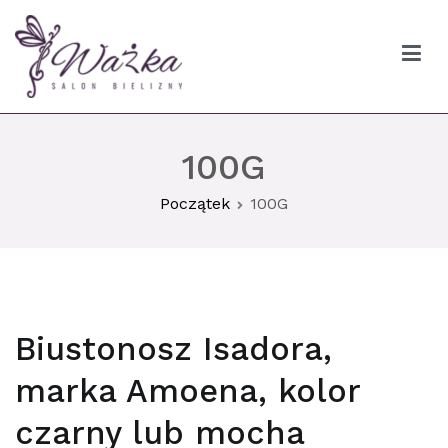
Przejdź
do
treści
Ważka biustonosze Gdańsk
100G
Początek
100G
Biustonosz Isadora,
marka Amoena, kolor
czarny lub mocha