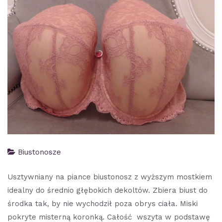
Biustonosze
Usztywniany na piance biustonosz z wyższym mostkiem
idealny do średnio głębokich dekoltów. Zbiera biust do
środka tak, by nie wychodził poza obrys ciała. Miski
pokryte misterną koronką. Całość wszyta w podstawę