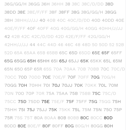
36G/GG/H
36GG
36H
36HH
38
38C
38C/D/DD
38D
38DD
38E
38E/F/FF
38F
38FF
38G
38G/GG/H
38GG
38H
38HH/J/JJ
40
40B
40C
40C/D/DD
40D
40DD
40E
40E/F/FF
40F
40FF
40G
40G/GG/H
40GG
40HH/J/JJ
42
42B
42C
42C/D/DD
42D
42E/F/FF
42G/GG/H
42HH/J/JJ
44
44C
44D
46
46C
48
48D
50
50D
52
52B
52D
65A
65AA
65B
65BB
65C
65D
65DD
65E
65F
65FF
65G
65GG
65H
65HH
65I
65J
65JJ
65K
65KK
65L
65M
65N
65O
65P
65R
65S
70A
70AA
70B
70BB
70C
70C/D
70CC
70D
70DD
70E
70E/F
70F
70FF
70G
70G/H
70GG
70H
70HH
70I
70J
70JJ
70K
70KK
70L
70M
70N
70O
70P
70R
75A
75AA
75B
75BB
75C
75C/D
75CC
75D
75DD
75E
75E/F
75F
75FF
75G
75GG
75H
75HH
75I
75J
75JJ
75K
75KK
75L
75M
75N
75O
75P
75R
75S
75T
80A
80AA
80B
80BB
80C
80CC
80D
80DD
80E
80E/F
80F
80FF
80G
80G/H
80GG
80H