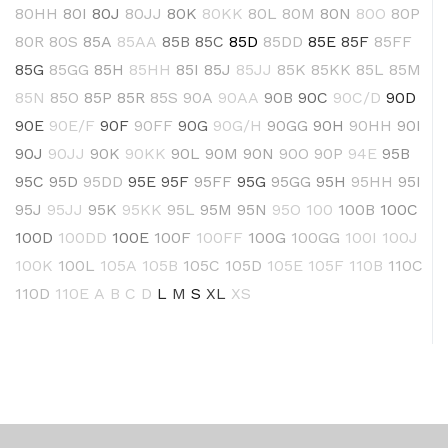
80HH
80I
80J
80JJ
80K
80KK
80L
80M
80N
80O
80P
80R
80S
85A
85AA
85B
85C
85D
85DD
85E
85F
85FF
85G
85GG
85H
85HH
85I
85J
85JJ
85K
85KK
85L
85M
85N
85O
85P
85R
85S
90A
90AA
90B
90C
90C/D
90D
90E
90E/F
90F
90FF
90G
90G/H
90GG
90H
90HH
90I
90J
90JJ
90K
90KK
90L
90M
90N
90O
90P
94E
95B
95C
95D
95DD
95E
95F
95FF
95G
95GG
95H
95HH
95I
95J
95JJ
95K
95KK
95L
95M
95N
95O
100
100B
100C
100D
100DD
100E
100F
100FF
100G
100GG
100I
100J
100K
100L
105A
105B
105C
105D
105E
105F
110B
110C
110D
110E
A
B
C
D
L
M
S
XL
XS