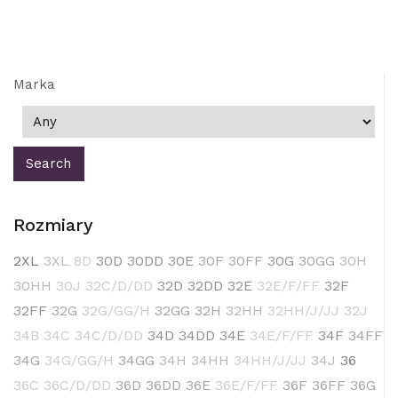
Marka
Rozmiary
2XL
3XL
8D
30D
30DD
30E
30F
30FF
30G
30GG
30H
30HH
30J
32C/D/DD
32D
32DD
32E
32E/F/FF
32F
32FF
32G
32G/GG/H
32GG
32H
32HH
32HH/J/JJ
32J
34B
34C
34C/D/DD
34D
34DD
34E
34E/F/FF
34F
34FF
34G
34G/GG/H
34GG
34H
34HH
34HH/J/JJ
34J
36
36C
36C/D/DD
36D
36DD
36E
36E/F/FF
36F
36FF
36G