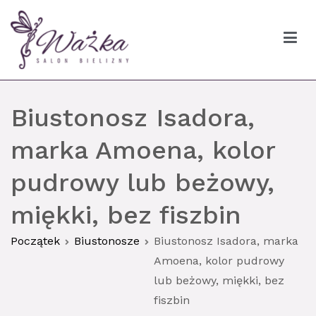
Przejdź
do
treści
Ważka biustonosze Gdańsk
Biustonosz Isadora,
marka Amoena, kolor
pudrowy lub beżowy,
miękki, bez fiszbin
Początek
Biustonosze
Biustonosz Isadora, marka
Amoena, kolor pudrowy
lub beżowy, miękki, bez
fiszbin