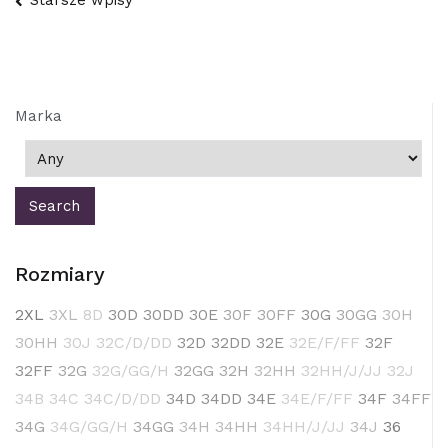
Nawigacja
po
wpisach
Marka
Rozmiary
2XL
3XL
8D
30D
30DD
30E
30F
30FF
30G
30GG
30H
30HH
30J
32C/D/DD
32D
32DD
32E
32E/F/FF
32F
32FF
32G
32G/GG/H
32GG
32H
32HH
32HH/J/JJ
32J
34B
34C
34C/D/DD
34D
34DD
34E
34E/F/FF
34F
34FF
34G
34G/GG/H
34GG
34H
34HH
34HH/J/JJ
34J
36