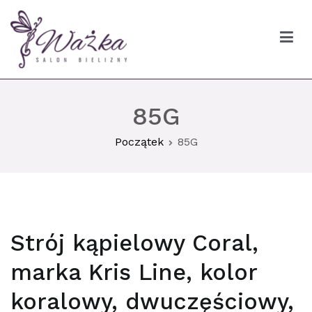
Przejdź
do
treści
Ważka biustonosze Gdańsk
85G
Początek
85G
Strój kąpielowy Coral,
marka Kris Line, kolor
koralowy, dwuczęściowy,