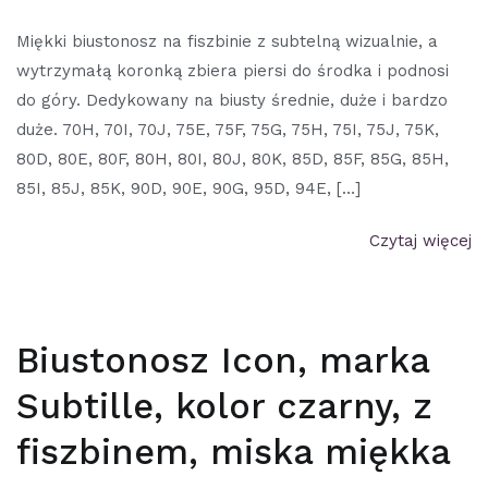
Miękki biustonosz na fiszbinie z subtelną wizualnie, a
wytrzymałą koronką zbiera piersi do środka i podnosi
do góry. Dedykowany na biusty średnie, duże i bardzo
duże. 70H, 70I, 70J, 75E, 75F, 75G, 75H, 75I, 75J, 75K,
80D, 80E, 80F, 80H, 80I, 80J, 80K, 85D, 85F, 85G, 85H,
85I, 85J, 85K, 90D, 90E, 90G, 95D, 94E, […]
Czytaj więcej
Biustonosz Icon, marka
Subtille, kolor czarny, z
fiszbinem, miska miękka