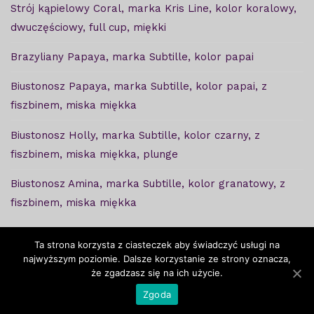
Strój kąpielowy Coral, marka Kris Line, kolor koralowy,
dwuczęściowy, full cup, miękki
Brazyliany Papaya, marka Subtille, kolor papai
Biustonosz Papaya, marka Subtille, kolor papai, z
fiszbinem, miska miękka
Biustonosz Holly, marka Subtille, kolor czarny, z
fiszbinem, miska miękka, plunge
Biustonosz Amina, marka Subtille, kolor granatowy, z
fiszbinem, miska miękka
Ta strona korzysta z ciasteczek aby świadczyć usługi na
najwyższym poziomie. Dalsze korzystanie ze strony oznacza,
że zgadzasz się na ich użycie.
Copyright © Ważkabra - 2020. Projekt i wykonanie -
Zgoda
Freeline
.