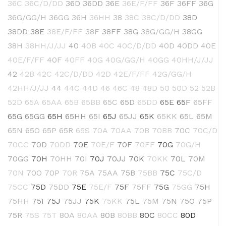
36C
36C/D/DD
36D
36DD
36E
36E/F/FF
36F
36FF
36G
36G/GG/H
36GG
36H
36HH
38
38C
38C/D/DD
38D
38DD
38E
38E/F/FF
38F
38FF
38G
38G/GG/H
38GG
38H
38HH/J/JJ
40
40B
40C
40C/D/DD
40D
40DD
40E
40E/F/FF
40F
40FF
40G
40G/GG/H
40GG
40HH/J/JJ
42
42B
42C
42C/D/DD
42D
42E/F/FF
42G/GG/H
42HH/J/JJ
44
44C
44D
46
46C
48
48D
50
50D
52
52B
52D
65A
65AA
65B
65BB
65C
65D
65DD
65E
65F
65FF
65G
65GG
65H
65HH
65I
65J
65JJ
65K
65KK
65L
65M
65N
65O
65P
65R
65S
70A
70AA
70B
70BB
70C
70C/D
70CC
70D
70DD
70E
70E/F
70F
70FF
70G
70G/H
70GG
70H
70HH
70I
70J
70JJ
70K
70KK
70L
70M
70N
70O
70P
70R
75A
75AA
75B
75BB
75C
75C/D
75CC
75D
75DD
75E
75E/F
75F
75FF
75G
75GG
75H
75HH
75I
75J
75JJ
75K
75KK
75L
75M
75N
75O
75P
75R
75S
75T
80A
80AA
80B
80BB
80C
80CC
80D