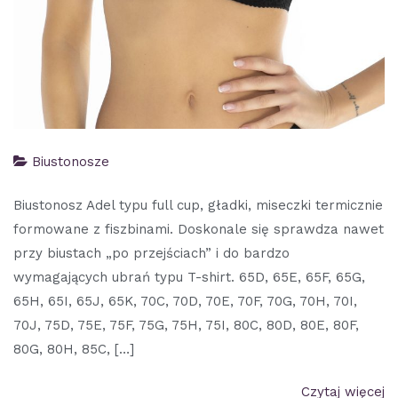
Biustonosze
Biustonosz Adel typu full cup, gładki, miseczki termicznie
formowane z fiszbinami. Doskonale się sprawdza nawet
przy biustach „po przejściach” i do bardzo
wymagających ubrań typu T-shirt. 65D, 65E, 65F, 65G,
65H, 65I, 65J, 65K, 70C, 70D, 70E, 70F, 70G, 70H, 70I,
70J, 75D, 75E, 75F, 75G, 75H, 75I, 80C, 80D, 80E, 80F,
80G, 80H, 85C, […]
Czytaj więcej