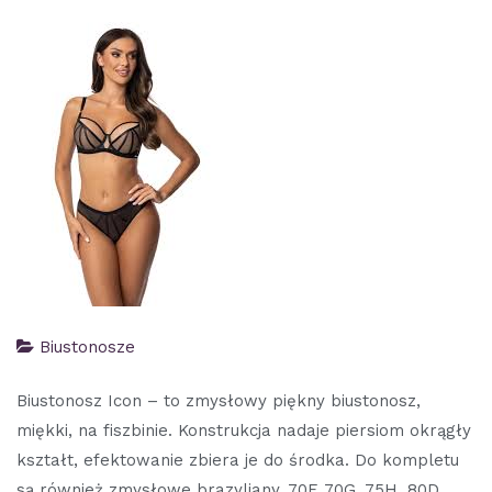
Biustonosze
Biustonosz Icon – to zmysłowy piękny biustonosz,
miękki, na fiszbinie. Konstrukcja nadaje piersiom okrągły
kształt, efektowanie zbiera je do środka. Do kompletu
są również zmysłowe brazyliany. 70F, 70G, 75H, 80D,