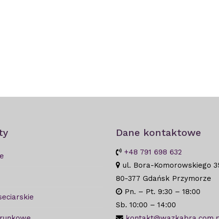
ty
Dane kontaktowe
+48 791 698 632
e
ul. Bora-Komorowskiego 3
80-377 Gdańsk Przymorze
Pn. – Pt. 9:30 – 18:00
seciarskie
Sb. 10:00 – 14:00
arunkowe
kontakt@wazkabra.com.p