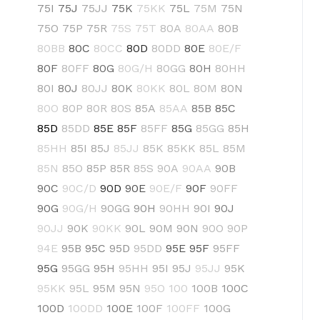
75I
75J
75JJ
75K
75KK
75L
75M
75N
75O
75P
75R
75S
75T
80A
80AA
80B
80BB
80C
80CC
80D
80DD
80E
80E/F
80F
80FF
80G
80G/H
80GG
80H
80HH
80I
80J
80JJ
80K
80KK
80L
80M
80N
80O
80P
80R
80S
85A
85AA
85B
85C
85D
85DD
85E
85F
85FF
85G
85GG
85H
85HH
85I
85J
85JJ
85K
85KK
85L
85M
85N
85O
85P
85R
85S
90A
90AA
90B
90C
90C/D
90D
90E
90E/F
90F
90FF
90G
90G/H
90GG
90H
90HH
90I
90J
90JJ
90K
90KK
90L
90M
90N
90O
90P
94E
95B
95C
95D
95DD
95E
95F
95FF
95G
95GG
95H
95HH
95I
95J
95JJ
95K
95KK
95L
95M
95N
95O
100
100B
100C
100D
100DD
100E
100F
100FF
100G