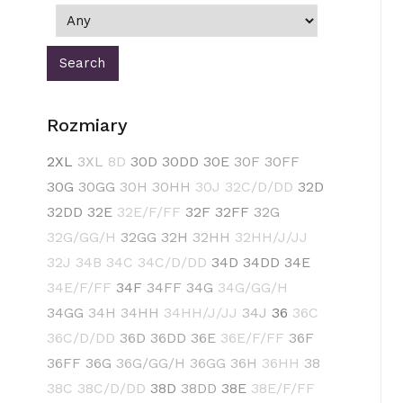
Rozmiary
2XL
3XL
8D
30D
30DD
30E
30F
30FF
30G
30GG
30H
30HH
30J
32C/D/DD
32D
32DD
32E
32E/F/FF
32F
32FF
32G
32G/GG/H
32GG
32H
32HH
32HH/J/JJ
32J
34B
34C
34C/D/DD
34D
34DD
34E
34E/F/FF
34F
34FF
34G
34G/GG/H
34GG
34H
34HH
34HH/J/JJ
34J
36
36C
36C/D/DD
36D
36DD
36E
36E/F/FF
36F
36FF
36G
36G/GG/H
36GG
36H
36HH
38
38C
38C/D/DD
38D
38DD
38E
38E/F/FF