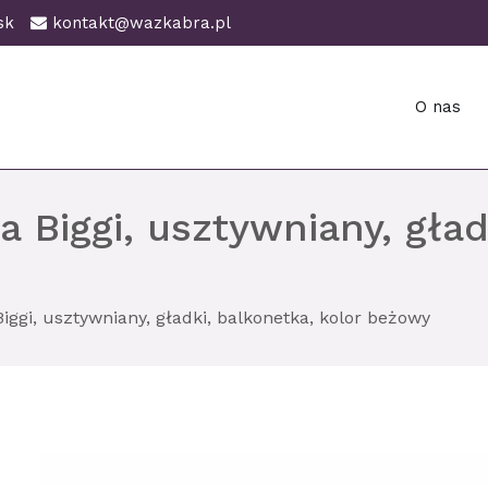
ańsk
kontakt@wazkabra.pl
O nas
ańsk
 Biggi, usztywniany, gład
iggi, usztywniany, gładki, balkonetka, kolor beżowy