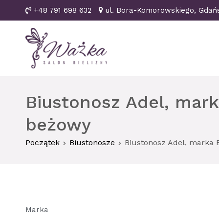
Przejdź
+48 791 698 632
ul. Bora-Komorowskiego, Gd
do
treści
Ważka biustonosze Gd
Biustonosz Adel, marka
beżowy
Początek
Biustonosze
Biustonosz Adel, marka B
Marka