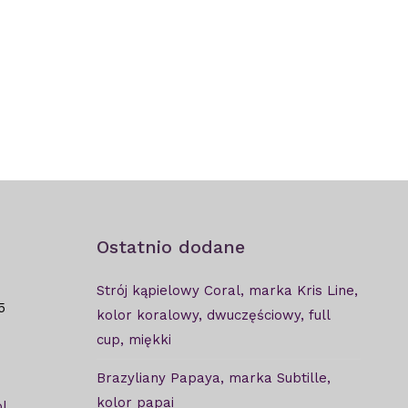
Ostatnio dodane
Strój kąpielowy Coral, marka Kris Line,
5
kolor koralowy, dwuczęściowy, full
cup, miękki
Brazyliany Papaya, marka Subtille,
kolor papai
l