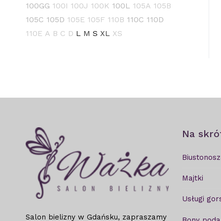
100GG
100I
100J
100K
100L
105A
105B
105C
105D
105E
105F
110B
110C
110D
110E
A
B
C
D
L
M
S
XL
XS
Na skró
Biustonosz
Majtki
Usługi gor
Salon bielizny w Gdańsku, zapraszamy
Bony pod