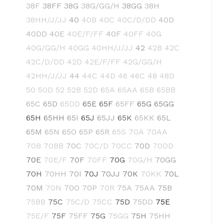
38F
38FF
38G
38G/GG/H
38GG
38H
38HH/J/JJ
40
40B
40C
40C/D/DD
40D
40DD
40E
40E/F/FF
40F
40FF
40G
40G/GG/H
40GG
40HH/J/JJ
42
42B
42C
42C/D/DD
42D
42E/F/FF
42G/GG/H
42HH/J/JJ
44
44C
44D
46
46C
48
48D
50
50D
52
52B
52D
65A
65AA
65B
65BB
65C
65D
65DD
65E
65F
65FF
65G
65GG
65H
65HH
65I
65J
65JJ
65K
65KK
65L
65M
65N
65O
65P
65R
65S
70A
70AA
70B
70BB
70C
70C/D
70CC
70D
70DD
70E
70E/F
70F
70FF
70G
70G/H
70GG
70H
70HH
70I
70J
70JJ
70K
70KK
70L
70M
70N
70O
70P
70R
75A
75AA
75B
75BB
75C
75C/D
75CC
75D
75DD
75E
75E/F
75F
75FF
75G
75GG
75H
75HH