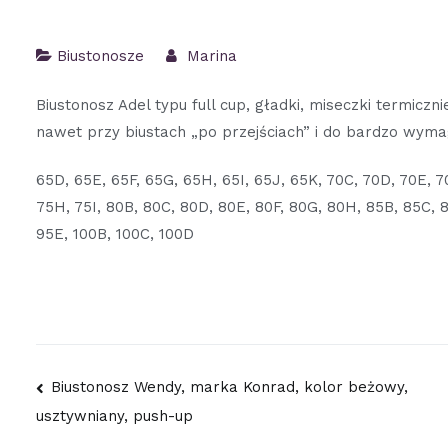
Biustonosze
Marina
Biustonosz Adel typu full cup, gładki, miseczki termic
nawet przy biustach „po przejściach” i do bardzo wyma
65D, 65E, 65F, 65G, 65H, 65I, 65J, 65K, 70C, 70D, 70E, 70
75H, 75I, 80B, 80C, 80D, 80E, 80F, 80G, 80H, 85B, 85C, 
95E, 100B, 100C, 100D
Nawigacja
Biustonosz Wendy, marka Konrad, kolor beżowy,
usztywniany, push-up
wpisu