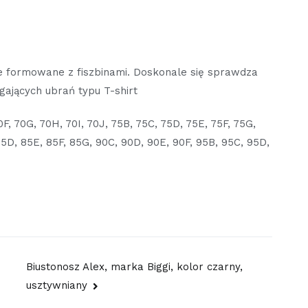
znie formowane z fiszbinami. Doskonale się sprawdza
gających ubrań typu T-shirt
F, 70G, 70H, 70I, 70J, 75B, 75C, 75D, 75E, 75F, 75G,
85D, 85E, 85F, 85G, 90C, 90D, 90E, 90F, 95B, 95C, 95D,
Biustonosz Alex, marka Biggi, kolor czarny,
usztywniany