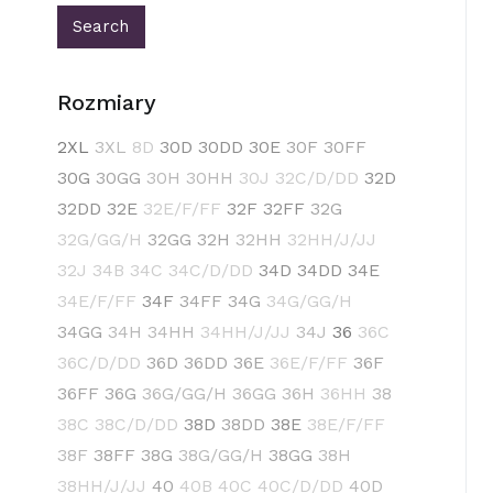
Rozmiary
2XL
3XL
8D
30D
30DD
30E
30F
30FF
30G
30GG
30H
30HH
30J
32C/D/DD
32D
32DD
32E
32E/F/FF
32F
32FF
32G
32G/GG/H
32GG
32H
32HH
32HH/J/JJ
32J
34B
34C
34C/D/DD
34D
34DD
34E
34E/F/FF
34F
34FF
34G
34G/GG/H
34GG
34H
34HH
34HH/J/JJ
34J
36
36C
36C/D/DD
36D
36DD
36E
36E/F/FF
36F
36FF
36G
36G/GG/H
36GG
36H
36HH
38
38C
38C/D/DD
38D
38DD
38E
38E/F/FF
38F
38FF
38G
38G/GG/H
38GG
38H
38HH/J/JJ
40
40B
40C
40C/D/DD
40D