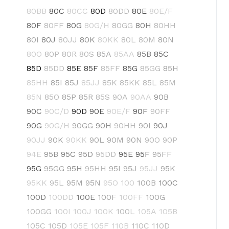
80BB
80C
80CC
80D
80DD
80E
80E/F
80F
80FF
80G
80G/H
80GG
80H
80HH
80I
80J
80JJ
80K
80KK
80L
80M
80N
80O
80P
80R
80S
85A
85AA
85B
85C
85D
85DD
85E
85F
85FF
85G
85GG
85H
85HH
85I
85J
85JJ
85K
85KK
85L
85M
85N
85O
85P
85R
85S
90A
90AA
90B
90C
90C/D
90D
90E
90E/F
90F
90FF
90G
90G/H
90GG
90H
90HH
90I
90J
90JJ
90K
90KK
90L
90M
90N
90O
90P
94E
95B
95C
95D
95DD
95E
95F
95FF
95G
95GG
95H
95HH
95I
95J
95JJ
95K
95KK
95L
95M
95N
95O
100
100B
100C
100D
100DD
100E
100F
100FF
100G
100GG
100I
100J
100K
100L
105A
105B
105C
105D
105E
105F
110B
110C
110D