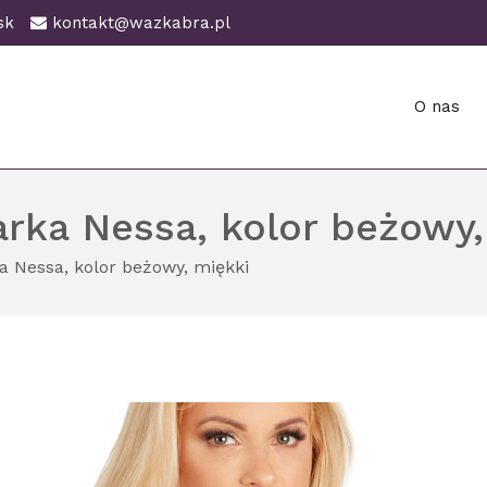
ańsk
kontakt@wazkabra.pl
O nas
ańsk
rka Nessa, kolor beżowy,
a Nessa, kolor beżowy, miękki