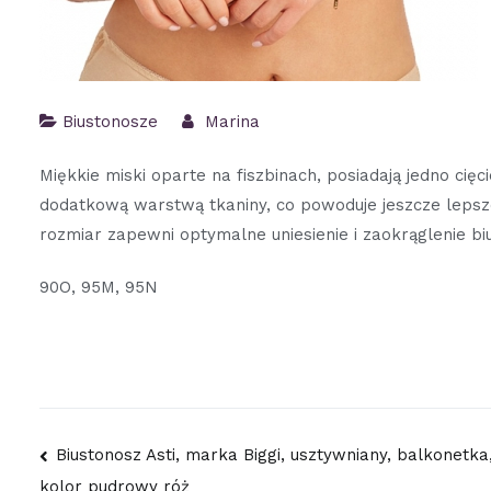
Biustonosze
Marina
Miękkie miski oparte na fiszbinach, posiadają jedno cię
dodatkową warstwą tkaniny, co powoduje jeszcze lepsze
rozmiar zapewni optymalne uniesienie i zaokrąglenie bi
90O, 95M, 95N
Nawigacja
Biustonosz Asti, marka Biggi, usztywniany, balkonetka
kolor pudrowy róż