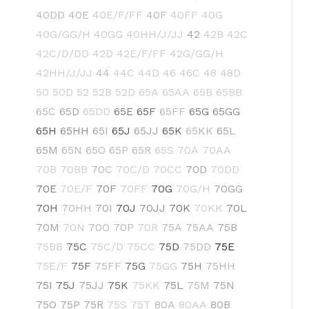
40DD
40E
40E/F/FF
40F
40FF
40G
40G/GG/H
40GG
40HH/J/JJ
42
42B
42C
42C/D/DD
42D
42E/F/FF
42G/GG/H
42HH/J/JJ
44
44C
44D
46
46C
48
48D
50
50D
52
52B
52D
65A
65AA
65B
65BB
65C
65D
65DD
65E
65F
65FF
65G
65GG
65H
65HH
65I
65J
65JJ
65K
65KK
65L
65M
65N
65O
65P
65R
65S
70A
70AA
70B
70BB
70C
70C/D
70CC
70D
70DD
70E
70E/F
70F
70FF
70G
70G/H
70GG
70H
70HH
70I
70J
70JJ
70K
70KK
70L
70M
70N
70O
70P
70R
75A
75AA
75B
75BB
75C
75C/D
75CC
75D
75DD
75E
75E/F
75F
75FF
75G
75GG
75H
75HH
75I
75J
75JJ
75K
75KK
75L
75M
75N
75O
75P
75R
75S
75T
80A
80AA
80B