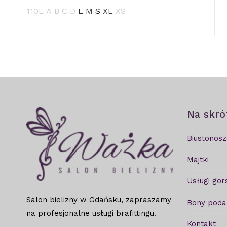
110E
A
B
C
D
L
M
S
XL
XS
Na skró
Biustonosz
Majtki
Usługi gor
Salon bielizny w Gdańsku, zapraszamy
Bony pod
na profesjonalne usługi brafittingu.
Kontakt