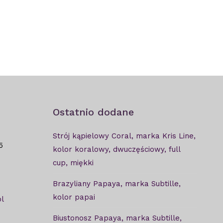
Ostatnio dodane
Strój kąpielowy Coral, marka Kris Line,
5
kolor koralowy, dwuczęściowy, full
cup, miękki
Brazyliany Papaya, marka Subtille,
kolor papai
l
Biustonosz Papaya, marka Subtille,