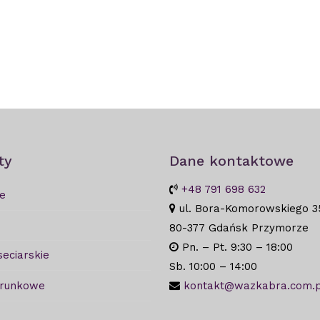
ty
Dane kontaktowe
+48 791 698 632
e
ul. Bora-Komorowskiego 3
80-377 Gdańsk Przymorze
Pn. – Pt. 9:30 – 18:00
seciarskie
Sb. 10:00 – 14:00
arunkowe
kontakt@wazkabra.com.p