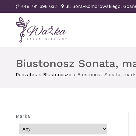
Przejdź
+48 791 698 632
ul. Bora-Komorowskiego, Gd
do
treści
Ważka biustonosze Gd
Biustonosz Sonata, ma
Początek
Biustonosze
Biustonosz Sonata, mark
Marka