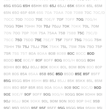
65G
65GG
65H
65HH
65I
65J
65JJ
65K
65KK
65L
65M
65N
65O
65P
65R
65S
70A
70AA
70B
70BB
70C
70C/D
70CC
70D
70DD
70E
70E/F
70F
70FF
70G
70G/H
70GG
70H
70HH
70I
70J
70JJ
70K
70KK
70L
70M
70N
70O
70P
70R
75A
75AA
75B
75BB
75C
75C/D
75CC
75D
75DD
75E
75E/F
75F
75FF
75G
75GG
75H
75HH
75I
75J
75JJ
75K
75KK
75L
75M
75N
75O
75P
75R
75S
75T
80A
80AA
80B
80BB
80C
80CC
80D
80DD
80E
80E/F
80F
80FF
80G
80G/H
80GG
80H
80HH
80I
80J
80JJ
80K
80KK
80L
80M
80N
80O
80P
80R
80S
85A
85AA
85B
85C
85D
85DD
85E
85F
85FF
85G
85GG
85H
85HH
85I
85J
85JJ
85K
85KK
85L
85M
85N
85O
85P
85R
85S
90A
90AA
90B
90C
90C/D
90D
90E
90E/F
90F
90FF
90G
90G/H
90GG
90H
90HH
90I
90J
90JJ
90K
90KK
90L
90M
90N
90O
90P
94E
95B
95C
95D
95DD
95E
95F
95FF
95G
95GG
95H
95HH
95I