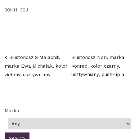
30HH, 30J
Nawigacja
Biustonosz S Malachit,
Biustonosz Nori, marka
Konrad, kolor czarny,
marka Ewa Michalak, kolor
wpisu
usztywniany, push-up
zielony, usztywniany
Marka