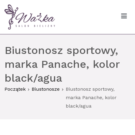
Przejdź
do
treści
Ważka biustonosze Gdańsk
Biustonosz sportowy,
marka Panache, kolor
black/agua
Początek
Biustonosze
Biustonosz sportowy,
marka Panache, kolor
black/agua