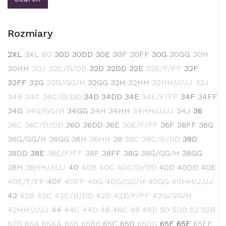
Rozmiary
2XL
3XL
8D
30D
30DD
30E
30F
30FF
30G
30GG
30H
30HH
30J
32C/D/DD
32D
32DD
32E
32E/F/FF
32F
32FF
32G
32G/GG/H
32GG
32H
32HH
32HH/J/JJ
32J
34B
34C
34C/D/DD
34D
34DD
34E
34E/F/FF
34F
34FF
34G
34G/GG/H
34GG
34H
34HH
34HH/J/JJ
34J
36
36C
36C/D/DD
36D
36DD
36E
36E/F/FF
36F
36FF
36G
36G/GG/H
36GG
36H
36HH
38
38C
38C/D/DD
38D
38DD
38E
38E/F/FF
38F
38FF
38G
38G/GG/H
38GG
38H
38HH/J/JJ
40
40B
40C
40C/D/DD
40D
40DD
40E
40E/F/FF
40F
40FF
40G
40G/GG/H
40GG
40HH/J/JJ
42
42B
42C
42C/D/DD
42D
42E/F/FF
42G/GG/H
42HH/J/JJ
44
44C
44D
46
46C
48
48D
50
50D
52
52B
52D
65A
65AA
65B
65BB
65C
65D
65DD
65E
65F
65FF