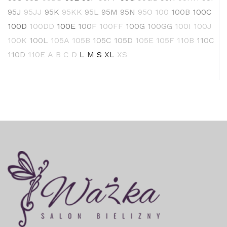
95J
95JJ
95K
95KK
95L
95M
95N
95O
100
100B
100C
100D
100DD
100E
100F
100FF
100G
100GG
100I
100J
100K
100L
105A
105B
105C
105D
105E
105F
110B
110C
110D
110E
A
B
C
D
L
M
S
XL
XS