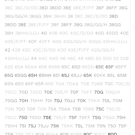
36C
36C/D/DD
36D
36DD
36E
36E/F/FF
36F
36FF
36G
36G/GG/H
36GG
36H
36HH
38
38C
38C/D/DD
38D
38DD
38E
38E/F/FF
38F
38FF
38G
38G/GG/H
38GG
38H
38HH/J/JJ
40
40B
40C
40C/D/DD
40D
40DD
40E
40E/F/FF
40F
40FF
40G
40G/GG/H
40GG
40HH/J/JJ
42
42B
42C
42C/D/DD
42D
42E/F/FF
42G/GG/H
42HH/J/JJ
44
44C
44D
46
46C
48
48D
50
50D
52
52B
52D
65A
65AA
65B
65BB
65C
65D
65DD
65E
65F
65FF
65G
65GG
65H
65HH
65I
65J
65JJ
65K
65KK
65L
65M
65N
65O
65P
65R
65S
70A
70AA
70B
70BB
70C
70C/D
70CC
70D
70DD
70E
70E/F
70F
70FF
70G
70G/H
70GG
70H
70HH
70I
70J
70JJ
70K
70KK
70L
70M
70N
70O
70P
70R
75A
75AA
75B
75BB
75C
75C/D
75CC
75D
75DD
75E
75E/F
75F
75FF
75G
75GG
75H
75HH
75I
75J
75JJ
75K
75KK
75L
75M
75N
75O
75P
75R
75S
75T
80A
80AA
80B
80BB
80C
80CC
80D