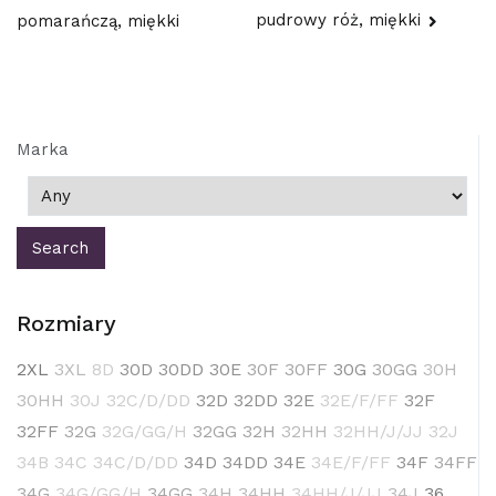
wpisu
pudrowy róż, miękki
pomarańczą, miękki
Marka
Rozmiary
2XL
3XL
8D
30D
30DD
30E
30F
30FF
30G
30GG
30H
30HH
30J
32C/D/DD
32D
32DD
32E
32E/F/FF
32F
32FF
32G
32G/GG/H
32GG
32H
32HH
32HH/J/JJ
32J
34B
34C
34C/D/DD
34D
34DD
34E
34E/F/FF
34F
34FF
34G
34G/GG/H
34GG
34H
34HH
34HH/J/JJ
34J
36