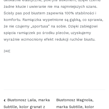
żadne kłucie i uwieranie nie ma najmniejszych szans.
Ścisły pas pod biustem zapewnia 100% stabilności i
komfortu. Ramiączka wypełnione są gąbką, co sprawia,
że nie czujemy „sportusa” na sobie. Dzięki zabiegowi
spięcia ramiączek po środku pleców, uzyskujemy
wyraźnie wzmocniony efekt redukcji ruchów biustu.
34E
Nawigacja
Biustonosz Laila, marka
Biustonosz Magnolia,
marka Subtille, kolor
Subtille, kolor granat z