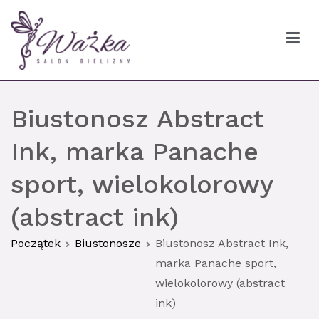
Przejdź
do
treści
Ważka biustonosze Gdańsk
Biustonosz Abstract
Ink, marka Panache
sport, wielokolorowy
(abstract ink)
Początek
Biustonosze
Biustonosz Abstract Ink,
marka Panache sport,
wielokolorowy (abstract
ink)