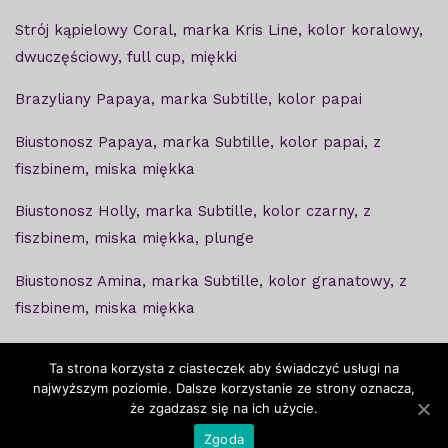
Strój kąpielowy Coral, marka Kris Line, kolor koralowy,
dwuczęściowy, full cup, miękki
Brazyliany Papaya, marka Subtille, kolor papai
Biustonosz Papaya, marka Subtille, kolor papai, z
fiszbinem, miska miękka
Biustonosz Holly, marka Subtille, kolor czarny, z
fiszbinem, miska miękka, plunge
Biustonosz Amina, marka Subtille, kolor granatowy, z
fiszbinem, miska miękka
Ta strona korzysta z ciasteczek aby świadczyć usługi na
najwyższym poziomie. Dalsze korzystanie ze strony oznacza,
że zgadzasz się na ich użycie.
Copyright © Ważkabra - 2020. Projekt i wykonanie -
Zgoda
Freeline
.