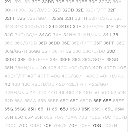
2XL
3XL
8D
30D
30DD
30E
30F
30FF
30G
30GG
30H
30HH
30J
32C/D/DD
32D
32DD
32E
32E/F/FF
32F
32FF
32G
32G/GG/H
32GG
32H
32HH
32HH/J/JJ
32J
34B
34C
34C/D/DD
34D
34DD
34E
34E/F/FF
34F
34FF
34G
34G/GG/H
34GG
34H
34HH
34HH/J/JJ
34J
36
36C
36C/D/DD
36D
36DD
36E
36E/F/FF
36F
36FF
36G
36G/GG/H
36GG
36H
36HH
38
38C
38C/D/DD
38D
38DD
38E
38E/F/FF
38F
38FF
38G
38G/GG/H
38GG
38H
38HH/J/JJ
40
40B
40C
40C/D/DD
40D
40DD
40E
40E/F/FF
40F
40FF
40G
40G/GG/H
40GG
40HH/J/JJ
42
42B
42C
42C/D/DD
42D
42E/F/FF
42G/GG/H
42HH/J/JJ
44
44C
44D
46
46C
48
48D
50
50D
52
52B
52D
65A
65AA
65B
65BB
65C
65D
65DD
65E
65F
65FF
65G
65GG
65H
65HH
65I
65J
65JJ
65K
65KK
65L
65M
65N
65O
65P
65R
65S
70A
70AA
70B
70BB
70C
70C/D
70CC
70D
70DD
70E
70E/F
70F
70FF
70G
70G/H