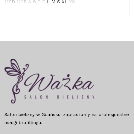
110D
110E
A
B
C
D
L
M
S
XL
XS
Salon bielizny w Gdańsku, zapraszamy na profesjonalne
usługi brafittingu.