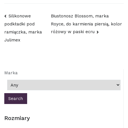
Nawigacja
Silikonowe
Biustonosz Blossom, marka
Royce, do karmienia piersią, kolor
podkładki pod
wpisu
różowy w paski ecru
ramiączka, marka
Julimex
Marka
Rozmiary