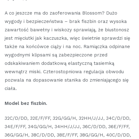
A co jeszcze ma do zaoferowania Blossom? Dużo
wygody i bezpieczeństwa – brak fiszbin oraz wysoka
zawartość bawełny i wiskozy sprawiają, że biustonosz
jest mięciutki jak kaczuszka, więc świetnie sprawdzi się
także na końcówce ciąży i na noc. Ramiączka odpinane
wygodnymi klipsami są zabezpieczone przed
odskakiwaniem dodatkową elastyczną tasiemką
wewnątrz miski. Czterostopniowa regulacja obwodu
pozwala na dopasowanie stanika do zmieniającego się
ciała.
Model bez fiszbin.
32C/D/DD, 32E/F/FF, 32G/GG/H, 32HH/J/JJ, 34C/D/DD,
34E/F/FF, 34G/GG/H, 34HH/J/JJ, 36C/D/DD, 36E/F/FF,
36G/GG/H, 38C/D/DD, 38E/F/FF, 38G/GG/H, 40C/D/DD,