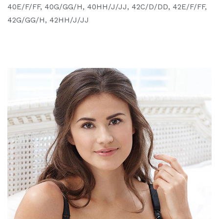
40E/F/FF, 40G/GG/H, 40HH/J/JJ, 42C/D/DD, 42E/F/FF,
42G/GG/H, 42HH/J/JJ