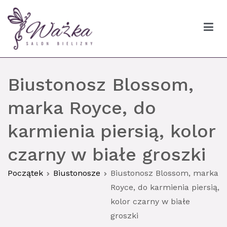
Przejdź
do
treści
Ważka biustonosze Gdańsk
Biustonosz Blossom,
marka Royce, do
karmienia piersią, kolor
czarny w białe groszki
Początek
Biustonosze
Biustonosz Blossom, marka
Royce, do karmienia piersią,
kolor czarny w białe
groszki