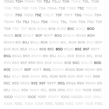
70GG
70H
70HH
70I
70J
70JJ
70K
70KK
70L
70M
70N
70O
70P
70R
75A
75AA
75B
75BB
75C
75C/D
75CC
75D
75DD
75E
75E/F
75F
75FF
75G
75GG
75H
75HH
75I
75J
75JJ
75K
75KK
75L
75M
75N
75O
75P
75R
75S
75T
80A
80AA
80B
80BB
80C
80CC
80D
80DD
80E
80E/F
80F
80FF
80G
80G/H
80GG
80H
80HH
80I
80J
80JJ
80K
80KK
80L
80M
80N
80O
80P
80R
80S
85A
85AA
85B
85C
85D
85DD
85E
85F
85FF
85G
85GG
85H
85HH
85I
85J
85JJ
85K
85KK
85L
85M
85N
85O
85P
85R
85S
90A
90AA
90B
90C
90C/D
90D
90E
90E/F
90F
90FF
90G
90G/H
90GG
90H
90HH
90I
90J
90JJ
90K
90KK
90L
90M
90N
90O
90P
94E
95B
95C
95D
95DD
95E
95F
95FF
95G
95GG
95H
95HH
95I
95J
95JJ
95K
95KK
95L
95M
95N
95O
100
100B
100C
100D
100DD
100E
100F
100FF
100G
100GG
100I
100J
100K
100L
105A
105B
105C
105D
105E
105F
110B
110C