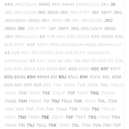
34G
34G/GG/H
34GG
34H
34HH
34HH/J/JJ
34J
36
36C
36C/D/DD
36D
36DD
36E
36E/F/FF
36F
36FF
36G
36G/GG/H
36GG
36H
36HH
38
38C
38C/D/DD
38D
38DD
38E
38E/F/FF
38F
38FF
38G
38G/GG/H
38GG
38H
38HH/J/JJ
40
40B
40C
40C/D/DD
40D
40DD
40E
40E/F/FF
40F
40FF
40G
40G/GG/H
40GG
40HH/J/JJ
42
42B
42C
42C/D/DD
42D
42E/F/FF
42G/GG/H
42HH/J/JJ
44
44C
44D
46
46C
48
48D
50
50D
52
52B
52D
65A
65AA
65B
65BB
65C
65D
65DD
65E
65F
65FF
65G
65GG
65H
65HH
65I
65J
65JJ
65K
65KK
65L
65M
65N
65O
65P
65R
65S
70A
70AA
70B
70BB
70C
70C/D
70CC
70D
70DD
70E
70E/F
70F
70FF
70G
70G/H
70GG
70H
70HH
70I
70J
70JJ
70K
70KK
70L
70M
70N
70O
70P
70R
75A
75AA
75B
75BB
75C
75C/D
75CC
75D
75DD
75E
75E/F
75F
75FF
75G
75GG
75H
75HH
75I
75J
75JJ
75K
75KK
75L
75M
75N
75O
75P