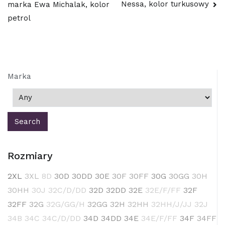
Nessa, kolor turkusowy
marka Ewa Michalak, kolor
wpisu
petrol
Marka
Rozmiary
2XL
3XL
8D
30D
30DD
30E
30F
30FF
30G
30GG
30H
30HH
30J
32C/D/DD
32D
32DD
32E
32E/F/FF
32F
32FF
32G
32G/GG/H
32GG
32H
32HH
32HH/J/JJ
32J
34B
34C
34C/D/DD
34D
34DD
34E
34E/F/FF
34F
34FF