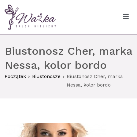
Przejdź
do
treści
Ważka biustonosze Gdańsk
Biustonosz Cher, marka
Nessa, kolor bordo
Początek
Biustonosze
Biustonosz Cher, marka
Nessa, kolor bordo