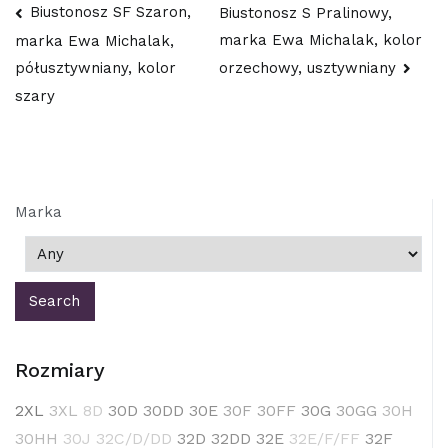
Nawigacja
Biustonosz SF Szaron,
Biustonosz S Pralinowy,
marka Ewa Michalak, kolor
marka Ewa Michalak,
wpisu
orzechowy, usztywniany
półusztywniany, kolor
szary
Marka
Rozmiary
2XL
3XL
8D
30D
30DD
30E
30F
30FF
30G
30GG
30H
30HH
30J
32C/D/DD
32D
32DD
32E
32E/F/FF
32F