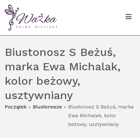
Przejdź
do
treści
Ważka biustonosze Gdańsk
Biustonosz S Beżuś,
marka Ewa Michalak,
kolor beżowy,
usztywniany
Początek
Biustonosze
Biustonosz S Beżuś, marka
Ewa Michalak, kolor
beżowy, usztywniany