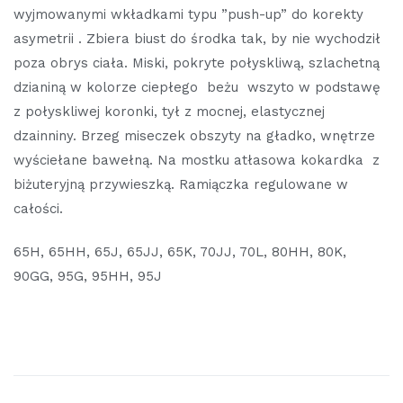
wyjmowanymi wkładkami typu ”push-up” do korekty
asymetrii . Zbiera biust do środka tak, by nie wychodził
poza obrys ciała. Miski, pokryte połyskliwą, szlachetną
dzianiną w kolorze ciepłego beżu wszyto w podstawę
z połyskliwej koronki, tył z mocnej, elastycznej
dzainniny. Brzeg miseczek obszyty na gładko, wnętrze
wyściełane bawełną. Na mostku atłasowa kokardka z
biżuteryjną przywieszką. Ramiączka regulowane w
całości.
65H, 65HH, 65J, 65JJ, 65K, 70JJ, 70L, 80HH, 80K,
90GG, 95G, 95HH, 95J