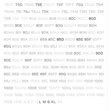
75CC
75D
75DD
75E
75E/F
75F
75FF
75G
75GG
75H
75HH
75I
75J
75JJ
75K
75KK
75L
75M
75N
75O
75P
75R
75S
75T
80A
80AA
80B
80BB
80C
80CC
80D
80DD
80E
80E/F
80F
80FF
80G
80G/H
80GG
80H
80HH
80I
80J
80JJ
80K
80KK
80L
80M
80N
80O
80P
80R
80S
85A
85AA
85B
85C
85D
85DD
85E
85F
85FF
85G
85GG
85H
85HH
85I
85J
85JJ
85K
85KK
85L
85M
85N
85O
85P
85R
85S
90A
90AA
90B
90C
90C/D
90D
90E
90E/F
90F
90FF
90G
90G/H
90GG
90H
90HH
90I
90J
90JJ
90K
90KK
90L
90M
90N
90O
90P
94E
95B
95C
95D
95DD
95E
95F
95FF
95G
95GG
95H
95HH
95I
95J
95JJ
95K
95KK
95L
95M
95N
95O
100
100B
100C
100D
100DD
100E
100F
100FF
100G
100GG
100I
100J
100K
100L
105A
105B
105C
105D
105E
105F
110B
110C
110D
110E
A
B
C
D
L
M
S
XL
XS