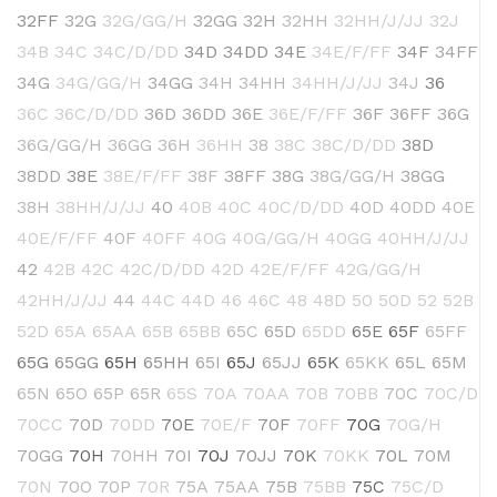
32FF
32G
32G/GG/H
32GG
32H
32HH
32HH/J/JJ
32J
34B
34C
34C/D/DD
34D
34DD
34E
34E/F/FF
34F
34FF
34G
34G/GG/H
34GG
34H
34HH
34HH/J/JJ
34J
36
36C
36C/D/DD
36D
36DD
36E
36E/F/FF
36F
36FF
36G
36G/GG/H
36GG
36H
36HH
38
38C
38C/D/DD
38D
38DD
38E
38E/F/FF
38F
38FF
38G
38G/GG/H
38GG
38H
38HH/J/JJ
40
40B
40C
40C/D/DD
40D
40DD
40E
40E/F/FF
40F
40FF
40G
40G/GG/H
40GG
40HH/J/JJ
42
42B
42C
42C/D/DD
42D
42E/F/FF
42G/GG/H
42HH/J/JJ
44
44C
44D
46
46C
48
48D
50
50D
52
52B
52D
65A
65AA
65B
65BB
65C
65D
65DD
65E
65F
65FF
65G
65GG
65H
65HH
65I
65J
65JJ
65K
65KK
65L
65M
65N
65O
65P
65R
65S
70A
70AA
70B
70BB
70C
70C/D
70CC
70D
70DD
70E
70E/F
70F
70FF
70G
70G/H
70GG
70H
70HH
70I
70J
70JJ
70K
70KK
70L
70M
70N
70O
70P
70R
75A
75AA
75B
75BB
75C
75C/D