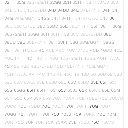
32FF
32G
32G/GG/H
32GG
32H
32HH
32HH/J/JJ
32J
34B
34C
34C/D/DD
34D
34DD
34E
34E/F/FF
34F
34FF
34G
34G/GG/H
34GG
34H
34HH
34HH/J/JJ
34J
36
36C
36C/D/DD
36D
36DD
36E
36E/F/FF
36F
36FF
36G
36G/GG/H
36GG
36H
36HH
38
38C
38C/D/DD
38D
38DD
38E
38E/F/FF
38F
38FF
38G
38G/GG/H
38GG
38H
38HH/J/JJ
40
40B
40C
40C/D/DD
40D
40DD
40E
40E/F/FF
40F
40FF
40G
40G/GG/H
40GG
40HH/J/JJ
42
42B
42C
42C/D/DD
42D
42E/F/FF
42G/GG/H
42HH/J/JJ
44
44C
44D
46
46C
48
48D
50
50D
52
52B
52D
65A
65AA
65B
65BB
65C
65D
65DD
65E
65F
65FF
65G
65GG
65H
65HH
65I
65J
65JJ
65K
65KK
65L
65M
65N
65O
65P
65R
65S
70A
70AA
70B
70BB
70C
70C/D
70CC
70D
70DD
70E
70E/F
70F
70FF
70G
70G/H
70GG
70H
70HH
70I
70J
70JJ
70K
70KK
70L
70M
70N
70O
70P
70R
75A
75AA
75B
75BB
75C
75C/D