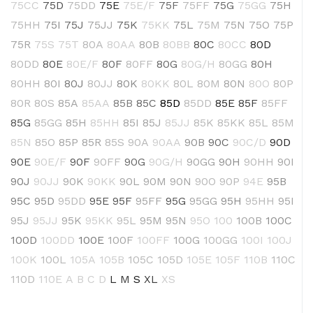
75CC
75D
75DD
75E
75E/F
75F
75FF
75G
75GG
75H
75HH
75I
75J
75JJ
75K
75KK
75L
75M
75N
75O
75P
75R
75S
75T
80A
80AA
80B
80BB
80C
80CC
80D
80DD
80E
80E/F
80F
80FF
80G
80G/H
80GG
80H
80HH
80I
80J
80JJ
80K
80KK
80L
80M
80N
80O
80P
80R
80S
85A
85AA
85B
85C
85D
85DD
85E
85F
85FF
85G
85GG
85H
85HH
85I
85J
85JJ
85K
85KK
85L
85M
85N
85O
85P
85R
85S
90A
90AA
90B
90C
90C/D
90D
90E
90E/F
90F
90FF
90G
90G/H
90GG
90H
90HH
90I
90J
90JJ
90K
90KK
90L
90M
90N
90O
90P
94E
95B
95C
95D
95DD
95E
95F
95FF
95G
95GG
95H
95HH
95I
95J
95JJ
95K
95KK
95L
95M
95N
95O
100
100B
100C
100D
100DD
100E
100F
100FF
100G
100GG
100I
100J
100K
100L
105A
105B
105C
105D
105E
105F
110B
110C
110D
110E
A
B
C
D
L
M
S
XL
XS