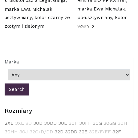
Nawigacja
Biustonosz S Legal Ganja,
Biustonosz SF Szaron,
marka Ewa Michalak,
marka Ewa Michalak,
wpisu
półusztywniany, kolor
usztywniany, kolor czarny ze
szary
złotym i zielonym
Marka
Rozmiary
2XL
3XL
8D
30D
30DD
30E
30F
30FF
30G
30GG
30H
30HH
30J
32C/D/DD
32D
32DD
32E
32E/F/FF
32F