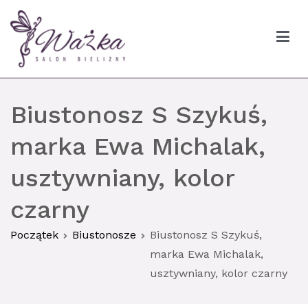
Przejdź
do
treści
Ważka biustonosze Gdańsk
Biustonosz S Szykuś,
marka Ewa Michalak,
usztywniany, kolor
czarny
Początek
Biustonosze
Biustonosz S Szykuś,
marka Ewa Michalak,
usztywniany, kolor czarny