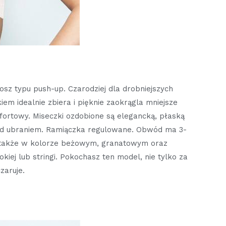
sz typu push-up. Czarodziej dla drobniejszych
iem idealnie zbiera i pięknie zaokrągla mniejsze
mfortowy. Miseczki ozdobione są elegancką, płaską
pod ubraniem. Ramiączka regulowane. Obwód ma 3-
e także w kolorze beżowym, granatowym oraz
ej lub stringi. Pokochasz ten model, nie tylko za
zaruje.