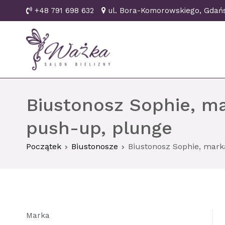
Przejdź
+48 791 698 632
ul. Bora-Komorowskiego, Gd
do
treści
Ważka biustonosze Gd
Biustonosz Sophie, ma
push-up, plunge
Początek
Biustonosze
Biustonosz Sophie, mark
Marka