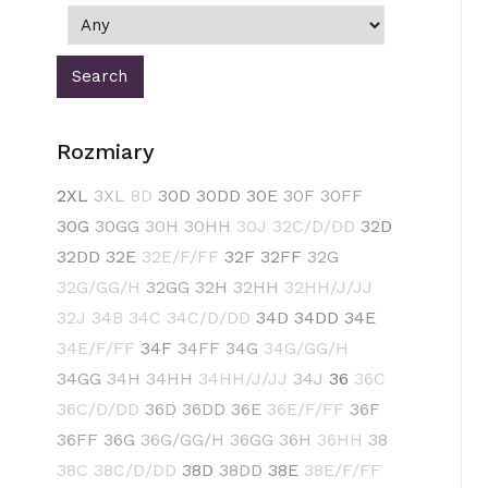
Rozmiary
2XL
3XL
8D
30D
30DD
30E
30F
30FF
30G
30GG
30H
30HH
30J
32C/D/DD
32D
32DD
32E
32E/F/FF
32F
32FF
32G
32G/GG/H
32GG
32H
32HH
32HH/J/JJ
32J
34B
34C
34C/D/DD
34D
34DD
34E
34E/F/FF
34F
34FF
34G
34G/GG/H
34GG
34H
34HH
34HH/J/JJ
34J
36
36C
36C/D/DD
36D
36DD
36E
36E/F/FF
36F
36FF
36G
36G/GG/H
36GG
36H
36HH
38
38C
38C/D/DD
38D
38DD
38E
38E/F/FF