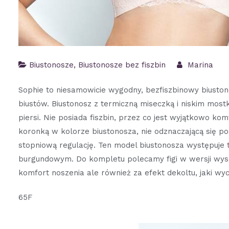
Biustonosze
,
Biustonosze bez fiszbin
Marina
Sophie to niesamowicie wygodny, bezfiszbinowy biustono
biustów. Biustonosz z termiczną miseczką i niskim mostk
piersi. Nie posiada fiszbin, przez co jest wyjątkowo ko
koronką w kolorze biustonosza, nie odznaczającą się 
stopniową regulację. Ten model biustonosza występuj
burgundowym. Do kompletu polecamy figi w wersji wysoki
komfort noszenia ale również za efekt dekoltu, jaki wyc
65F