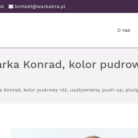
ańsk
kontakt@wazkabra.pl
O nas
ańsk
rka Konrad, kolor pudrow
a Konrad, kolor pudrowy róż, usztywniany, push-up, plun