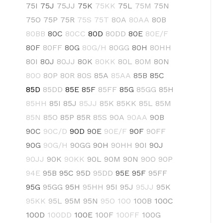
75I
75J
75JJ
75K
75KK
75L
75M
75N
75O
75P
75R
75S
75T
80A
80AA
80B
80BB
80C
80CC
80D
80DD
80E
80E/F
80F
80FF
80G
80G/H
80GG
80H
80HH
80I
80J
80JJ
80K
80KK
80L
80M
80N
80O
80P
80R
80S
85A
85AA
85B
85C
85D
85DD
85E
85F
85FF
85G
85GG
85H
85HH
85I
85J
85JJ
85K
85KK
85L
85M
85N
85O
85P
85R
85S
90A
90AA
90B
90C
90C/D
90D
90E
90E/F
90F
90FF
90G
90G/H
90GG
90H
90HH
90I
90J
90JJ
90K
90KK
90L
90M
90N
90O
90P
94E
95B
95C
95D
95DD
95E
95F
95FF
95G
95GG
95H
95HH
95I
95J
95JJ
95K
95KK
95L
95M
95N
95O
100
100B
100C
100D
100DD
100E
100F
100FF
100G