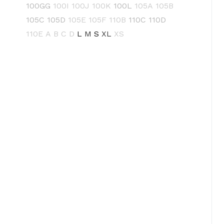
100GG
100I
100J
100K
100L
105A
105B
105C
105D
105E
105F
110B
110C
110D
110E
A
B
C
D
L
M
S
XL
XS