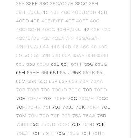
38F
38FF
38G
38G/GG/H
38GG
38H
38HH/J/JJ
40
40B
40C
40C/D/DD
40D
40DD
40E
40E/F/FF
40F
40FF
40G
40G/GG/H
40GG
40HH/J/JJ
42
42B
42C
42C/D/DD
42D
42E/F/FF
42G/GG/H
42HH/J/JJ
44
44C
44D
46
46C
48
48D
50
50D
52
52B
52D
65A
65AA
65B
65BB
65C
65D
65DD
65E
65F
65FF
65G
65GG
65H
65HH
65I
65J
65JJ
65K
65KK
65L
65M
65N
65O
65P
65R
65S
70A
70AA
70B
70BB
70C
70C/D
70CC
70D
70DD
70E
70E/F
70F
70FF
70G
70G/H
70GG
70H
70HH
70I
70J
70JJ
70K
70KK
70L
70M
70N
70O
70P
70R
75A
75AA
75B
75BB
75C
75C/D
75CC
75D
75DD
75E
75E/F
75F
75FF
75G
75GG
75H
75HH