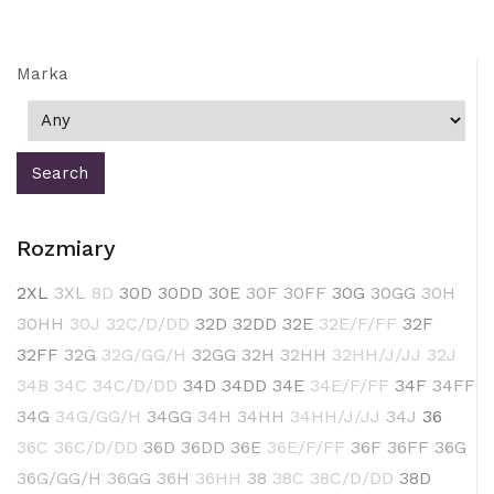
Marka
Rozmiary
2XL
3XL
8D
30D
30DD
30E
30F
30FF
30G
30GG
30H
30HH
30J
32C/D/DD
32D
32DD
32E
32E/F/FF
32F
32FF
32G
32G/GG/H
32GG
32H
32HH
32HH/J/JJ
32J
34B
34C
34C/D/DD
34D
34DD
34E
34E/F/FF
34F
34FF
34G
34G/GG/H
34GG
34H
34HH
34HH/J/JJ
34J
36
36C
36C/D/DD
36D
36DD
36E
36E/F/FF
36F
36FF
36G
36G/GG/H
36GG
36H
36HH
38
38C
38C/D/DD
38D