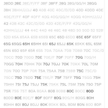
38DD
38E
38E/F/FF
38F
38FF
38G
38G/GG/H
38GG
38H
38HH/J/JJ
40
40B
40C
40C/D/DD
40D
40DD
40E
40E/F/FF
40F
40FF
40G
40G/GG/H
40GG
40HH/J/JJ
42
42B
42C
42C/D/DD
42D
42E/F/FF
42G/GG/H
42HH/J/JJ
44
44C
44D
46
46C
48
48D
50
50D
52
52B
52D
65A
65AA
65B
65BB
65C
65D
65DD
65E
65F
65FF
65G
65GG
65H
65HH
65I
65J
65JJ
65K
65KK
65L
65M
65N
65O
65P
65R
65S
70A
70AA
70B
70BB
70C
70C/D
70CC
70D
70DD
70E
70E/F
70F
70FF
70G
70G/H
70GG
70H
70HH
70I
70J
70JJ
70K
70KK
70L
70M
70N
70O
70P
70R
75A
75AA
75B
75BB
75C
75C/D
75CC
75D
75DD
75E
75E/F
75F
75FF
75G
75GG
75H
75HH
75I
75J
75JJ
75K
75KK
75L
75M
75N
75O
75P
75R
75S
75T
80A
80AA
80B
80BB
80C
80CC
80D
80DD
80E
80E/F
80F
80FF
80G
80G/H
80GG
80H
80HH
80I
80J
80JJ
80K
80KK
80L
80M
80N
80O
80P