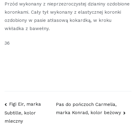
Przód wykonany z nieprzezroczystej dzianiny ozdobione
koronkami. Cały tył wykonany z elastycznej koronki
ozdobiony w pasie atłasową kokardką, w kroku
wkładka z bawełny.
36
Nawigacja
Figi Eir, marka
Pas do pończoch Carmelia,
marka Konrad, kolor beżowy
Subtille, kolor
wpisu
mleczny