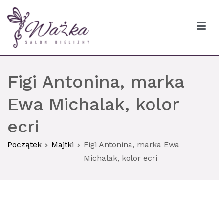
Przejdź
do
treści
Ważka biustonosze Gdańsk
Figi Antonina, marka
Ewa Michalak, kolor
ecri
Początek
Majtki
Figi Antonina, marka Ewa
Michalak, kolor ecri