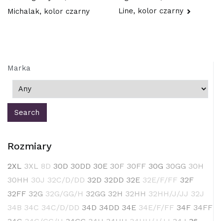
Nawigacja
Line, kolor czarny
Michalak, kolor czarny
wpisu
Marka
Rozmiary
2XL
3XL
8D
30D
30DD
30E
30F
30FF
30G
30GG
30H
30HH
30J
32C/D/DD
32D
32DD
32E
32E/F/FF
32F
32FF
32G
32G/GG/H
32GG
32H
32HH
32HH/J/JJ
32J
34B
34C
34C/D/DD
34D
34DD
34E
34E/F/FF
34F
34FF