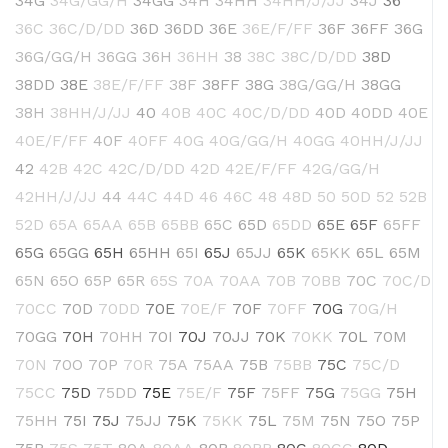
34G
34G/GG/H
34GG
34H
34HH
34HH/J/JJ
34J
36
36C
36C/D/DD
36D
36DD
36E
36E/F/FF
36F
36FF
36G
36G/GG/H
36GG
36H
36HH
38
38C
38C/D/DD
38D
38DD
38E
38E/F/FF
38F
38FF
38G
38G/GG/H
38GG
38H
38HH/J/JJ
40
40B
40C
40C/D/DD
40D
40DD
40E
40E/F/FF
40F
40FF
40G
40G/GG/H
40GG
40HH/J/JJ
42
42B
42C
42C/D/DD
42D
42E/F/FF
42G/GG/H
42HH/J/JJ
44
44C
44D
46
46C
48
48D
50
50D
52
52B
52D
65A
65AA
65B
65BB
65C
65D
65DD
65E
65F
65FF
65G
65GG
65H
65HH
65I
65J
65JJ
65K
65KK
65L
65M
65N
65O
65P
65R
65S
70A
70AA
70B
70BB
70C
70C/D
70CC
70D
70DD
70E
70E/F
70F
70FF
70G
70G/H
70GG
70H
70HH
70I
70J
70JJ
70K
70KK
70L
70M
70N
70O
70P
70R
75A
75AA
75B
75BB
75C
75C/D
75CC
75D
75DD
75E
75E/F
75F
75FF
75G
75GG
75H
75HH
75I
75J
75JJ
75K
75KK
75L
75M
75N
75O
75P