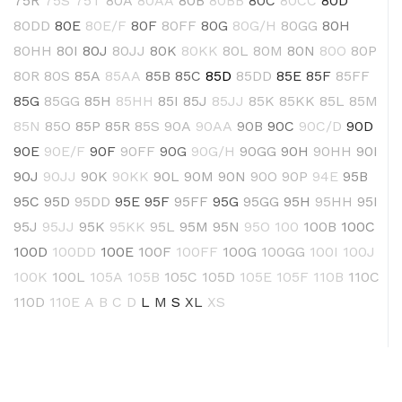
75R
75S
75T
80A
80AA
80B
80BB
80C
80CC
80D
80DD
80E
80E/F
80F
80FF
80G
80G/H
80GG
80H
80HH
80I
80J
80JJ
80K
80KK
80L
80M
80N
80O
80P
80R
80S
85A
85AA
85B
85C
85D
85DD
85E
85F
85FF
85G
85GG
85H
85HH
85I
85J
85JJ
85K
85KK
85L
85M
85N
85O
85P
85R
85S
90A
90AA
90B
90C
90C/D
90D
90E
90E/F
90F
90FF
90G
90G/H
90GG
90H
90HH
90I
90J
90JJ
90K
90KK
90L
90M
90N
90O
90P
94E
95B
95C
95D
95DD
95E
95F
95FF
95G
95GG
95H
95HH
95I
95J
95JJ
95K
95KK
95L
95M
95N
95O
100
100B
100C
100D
100DD
100E
100F
100FF
100G
100GG
100I
100J
100K
100L
105A
105B
105C
105D
105E
105F
110B
110C
110D
110E
A
B
C
D
L
M
S
XL
XS