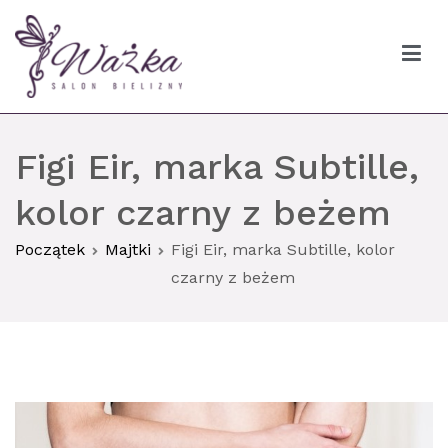
Przejdź
do
treści
Ważka biustonosze Gdańsk
Figi Eir, marka Subtille,
kolor czarny z beżem
Początek
Majtki
Figi Eir, marka Subtille, kolor
czarny z beżem